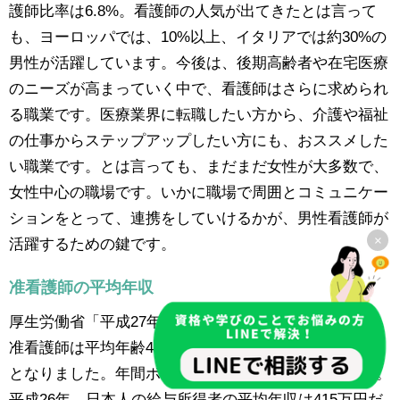
護師比率は6.8%。看護師の人気が出てきたとは言って
も、ヨーロッパでは、10%以上、イタリアでは約30%の
男性が活躍しています。今後は、後期高齢者や在宅医療
のニーズが高まっていく中で、看護師はさらに求められ
る職業です。医療業界に転職したい方から、介護や福祉
の仕事からステップアップしたい方にも、おススメした
い職業です。とは言っても、まだまだ女性が大多数で、
女性中心の職場です。いかに職場で周囲とコミュニケー
ションをとって、連携をしていけるかが、男性看護師が
×
活躍するための鍵です。
准看護師の平均年収
厚生労働省「平成27年賃金構造基本統計調査」の結果、
准看護師は平均年齢48．3歳、平均年収は396万7300円
となりました。年間ボーナスの平均は63万8500円です。
平成26年、日本人の給与所得者の平均年収は415万円だ