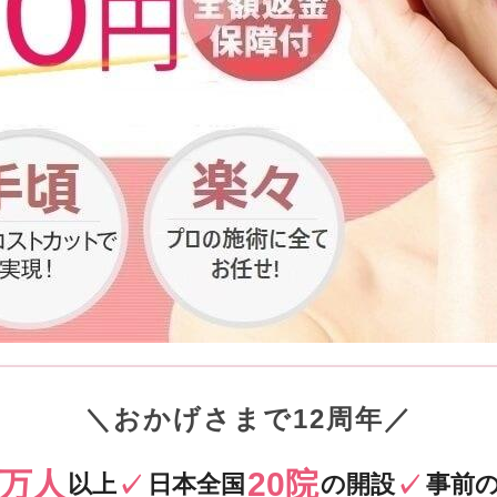
＼
おかげさまで12周年
／
0万人
20院
以上
日本全国
の開設
事前