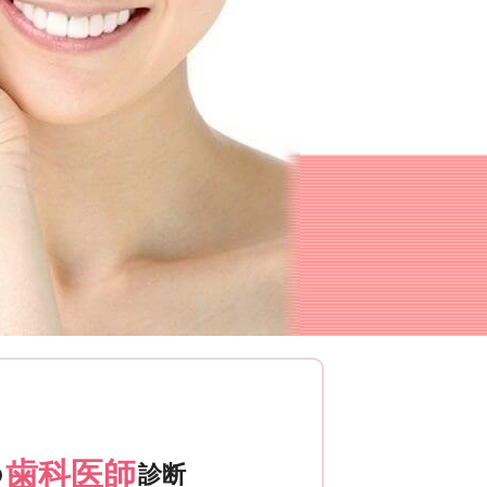
歯科医師
の
診断