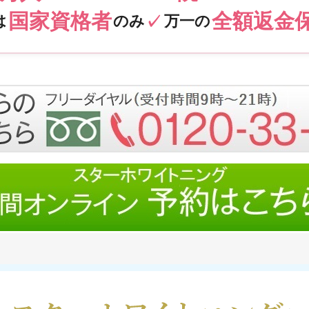
国家資格者
全額返金
は
のみ
万一の