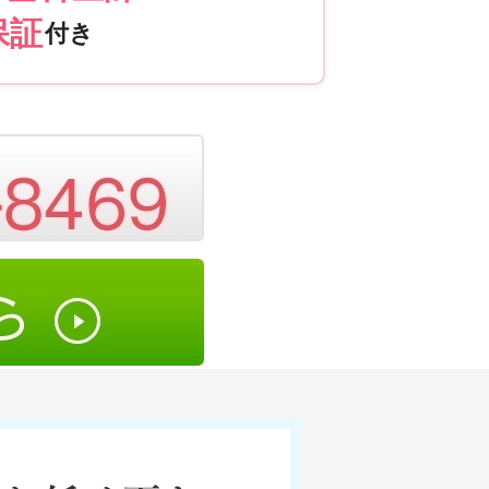
保証
付き