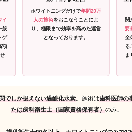
ホワイトニングだけで
年間20万
ワイ
人の施術
をおこなうことによ
関
一般
り、極限まで効率を高めた運営
要
トゲ
となっております。
全
高額
る
せ
ま
関でしか扱えない過酸化水素
。施術は
歯科医師の
たは歯科衛生士（国家資格保有者）
のみ。