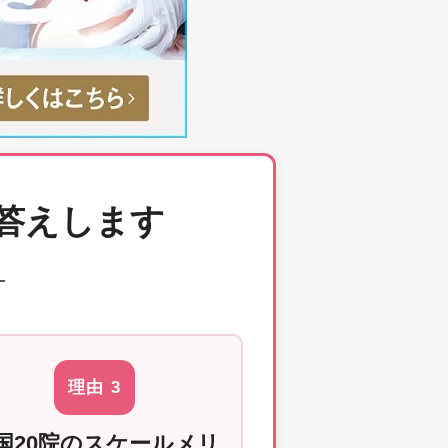
答えします
―
理由 3
国20院のスケールメリ