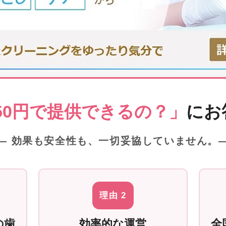
950円で提供できるの？」
にお
― 効果も安全性も、一切妥協していません。
理由 2
の歯
効率的な運営
全