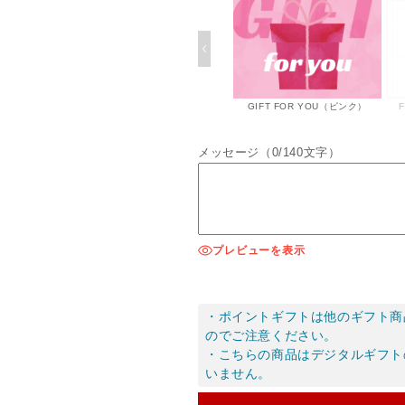
を
を
減
増
ら
や
す
す
GIFT FOR YOU（ピンク）
メッセージ（
0
/140文字）
プレビューを表示
・ポイントギフトは他のギフト商
のでご注意ください。
・こちらの商品はデジタルギフト
いません。