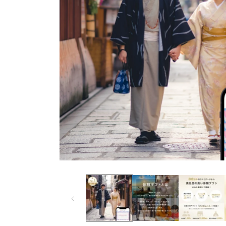
モ
ー
ダ
ル
で
メ
デ