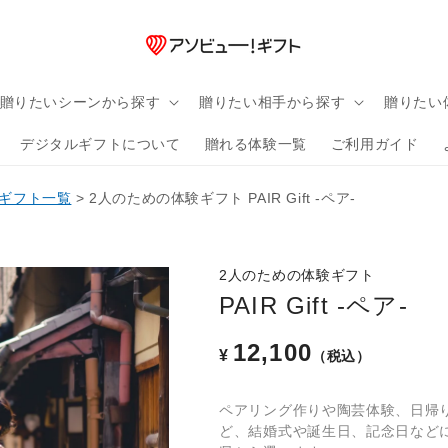
贈りたいシーンから探す
贈りたい相手から探す
贈りたい
デジタルギフトについて
贈れる体験一覧
ご利用ガイド
ギフト一覧
>
2人のための体験ギフト PAIR Gift -ペア-
2人のための体験ギフト
PAIR Gift -ペア-
12,100
通
¥
（税込）
常
ペアリング作りや陶芸体験、日帰
価
ど、結婚式や誕生日、記念日など