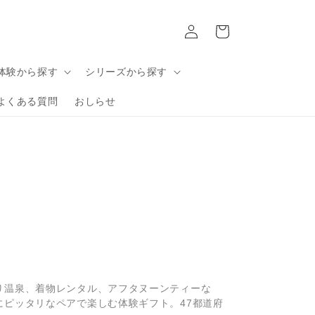
ロ
カ
グ
ー
イ
ト
ン
体験から探す
シリーズから探す
よくある質問
おしらせ
り温泉、着物レンタル、アフタヌーンティーな
にピッタリなペアで楽しむ体験ギフト。47都道府