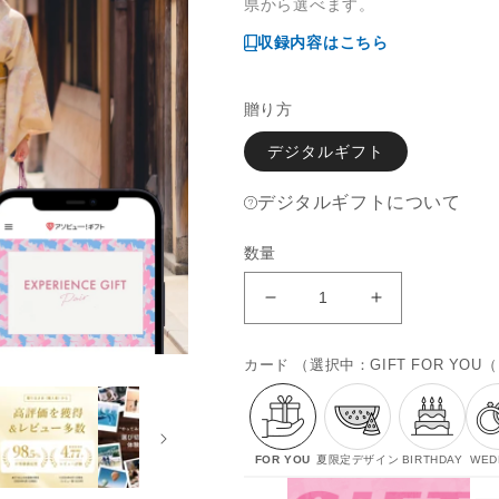
格
県から選べます。
収録内容はこちら
贈り方
デジタルギフト
デジタルギフトについて
数量
PAIR
PAIR
Gift
Gift
-
-
カード （選択中：
GIFT FOR YO
ペ
ペ
ア-
ア-
の
の
数
数
FOR YOU
夏限定デザイン
BIRTHDAY
WED
量
量