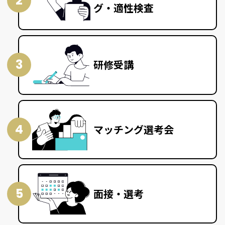
2
グ・適性検査
3
研修受講
4
マッチング選考会
5
面接・選考