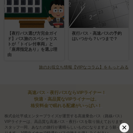
【夜行バス選び方完全ガイ
夜行バス・高速バスの予約
ド】バス旅のスペシャリス
はいつから？いつまで？
トが「トイレ付車両」と
「座席指定あり」を選ぶ理
由
旅のお役立ち情報【VIPなコラム】をもっとみる
高速バス・夜行バスならVIPライナー！
快適・高品質なVIPライナーは、
格安料金で眠れる配慮がいっぱい！
株式会社平成エンタープライズが運営する高速乗合バス（路線バス）
VIPライナーは、高品質な高速バス・夜行バスを取り揃えております。
×
スタッフ一同、あなたの旅行が素晴らしいものになりますよう願ってお
ります。
VIPライナーで快適なバスの旅をお楽しみください。