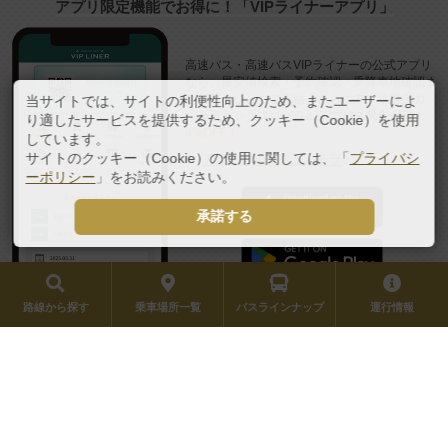
アプリ限定機能でお得に！「VIPライナーアプリ」
高速バス・高速バスVIPライナーの公式アプリ
なら、最安値検索・予約確認・乗降車地確認ま
でスマホひとつで完結。さらにアプリ限定の
当サイトでは、サイトの利便性向上のため、またユーザーによ
「会員ランクプログラム」で
バス代金が
最大
り適したサービスを提供するため、クッキー（Cookie）を使用
4%OFF！
しています。
サイトのクッキー（Cookie）の使用に関しては、「
プライバシ
アプリの詳細はコチラ
ーポリシー
」をお読みください。
承諾する
路線から探す
乗車場所一覧
バスラインナップ
運行情報
Copyright© 2026 by VIP LINER All Rights Reserved.