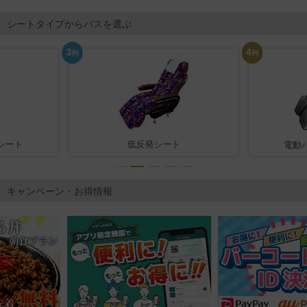
シートタイプからバスを選ぶ
3
4
列
列
シート
低反発シート
電動
キャンペーン・お得情報