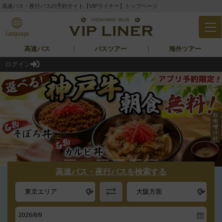
高速バス・夜行バスの予約サイト【VIPライナー】トップページ
Language
高速バス
バスツアー
海外ツアー
日本語
English
繁体中文
簡体中文
한국어
ประเทศไทย
―翻訳について―
ログイン
高速バス・夜行バスを検索する