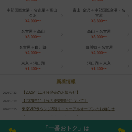
中部国際空港・名古屋
富山･
富山･金沢
中部国際空港・名
金沢
古屋
,
,
4
0
0
0
3
8
0
0
¥
〜
¥
〜
名古屋
高山
高山
名古屋
,
,
3
0
0
0
3
0
0
0
¥
〜
¥
〜
名古屋
白川郷
白川郷
名古屋
,
,
4
0
0
0
4
0
0
0
¥
〜
¥
〜
東京
河口湖
河口湖
東京
,
,
1
4
0
0
1
4
0
0
¥
〜
¥
〜
新着情報
【2026年11月分発売のお知らせ】
2026/07/23
【2026年11月分の発売開始について】
2026/07/19
東京VIPラウンジ3階リニューアルオープンのお知らせ
2026/07/15
【2026年10月分発売のお知らせ】
2026/06/08
【2026年10月分の発売開始について】
2026/06/06
「一番おトク」は