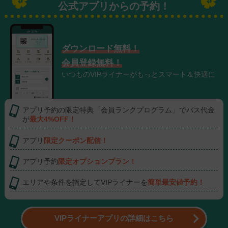
【先着100名様】神戸牛そぼろ丼を無料提供！
公式アプリからの予約！
2026/05/28
【2026年9月分発売のお知らせ】
2026/05/18
【2026年9月分の発売開始について】
2026/05/10
モバイルバッテリーの持ち込みについてのお願い
2025/10/13
ダウンロード無料！
富山・金沢から名古屋・中部国際空港を結ぶ新路線誕生！
2025/10/10
会員登録無料！
VIPライナーのアプリがリニューアル
いつものVIPライナーがもっとスマート＆快適に
2025/07/17
偽クーポンサイトにご注意ください
2024/04/01
VIPラウンジ料金改定について
2023/07/20
アプリ予約の限定特典「会員ランクプログラム」でバス代金
「スマホし放題バス」対象便続々登場！
2023/07/14
が
最大4%OFF！
座席指定のできる便が増えました
2023/06/16
アプリ
限定クーポン配信！
運休便が不定期にていよいよ復活！
2023/05/30
サポートセンター お電話対応終了のお知らせ
アプリ予約
限定オプションプラン！
2023/02/20
早割コースの受付がスタート！
2023/01/23
エリアや条件を指定してVIPライナーを
簡単最安値予約！
VIPラウンジ料金・ご利用方法変更について
2022/09/29
VIPライナーアプリの詳細はこちら