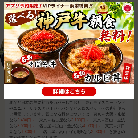
VIPライナーは、日本の主要都市をカ
バー。
人気スポットへの直行便
もご用
意しています。
VIPライナーは、東京⇔大阪・京都、東京⇔名古屋、東京⇔富山・
金沢、名古屋⇔富山・金沢、東京⇔河口湖、名古屋⇔高山・白川
郷など日本の主要都市をカバーしており、東京ディズニーランド
やユニバーサルスタジオジャパンなど人気スポットへの直行便も
ご用意しています。気になる料金については、東京⇔大阪・京都
なら
2,400円～
、東京⇔名古屋なら
2,100円～
、東京⇔富山・金沢
なら
3,000円～
、名古屋⇔富山・金沢なら
4,000円～
、東京⇔河口
湖なら
1,800円～
、名古屋⇔高山・白川郷なら
2,000円～
と驚きの
格安価格となっております。