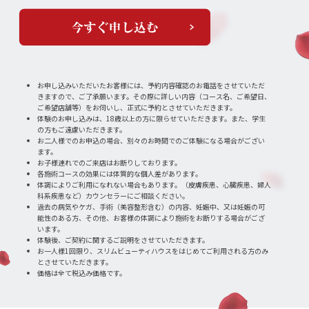
お申し込みいただいたお客様には、予約内容確認のお電話をさせていただ
きますので、ご了承願います。その際に詳しい内容（コース名、ご希望日、
ご希望店舗等）をお伺いし、正式に予約とさせていただきます。
体験のお申し込みは、18歳以上の方に限らせていただきます。また、学生
の方もご遠慮いただきます。
お二人様でのお申込の場合、別々のお時間でのご体験になる場合がござい
ます。
お子様連れでのご来店はお断りしております。
各施術コースの効果には体質的な個人差があります。
体調によりご利用になれない場合もあります。（皮膚疾患、心臓疾患、婦人
科系疾患など）カウンセラーにご相談ください。
過去の病気やケガ、手術（美容整形含む）の内容、妊娠中、又は妊娠の可
能性のある方、その他、お客様の体調により施術をお断りする場合がござ
います。
体験後、ご契約に関するご説明をさせていただきます。
お一人様1回限り、スリムビューティハウスをはじめてご利用される方のみ
とさせていただきます。
価格は全て税込み価格です。