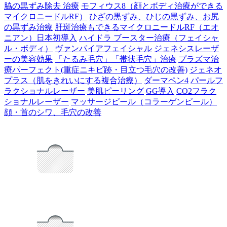
脇の黒ずみ除去 治療
モフィウス8（顔とボディ治療ができる
マイクロニードルRF）
ひざの黒ずみ、ひじの黒ずみ、お尻
の黒ずみ治療
肝斑治療もできるマイクロニードルRF（エオ
ニアン）日本初導入
ハイドラ ブースター治療（フェイシャ
ル・ボディ）
ヴァンパイアフェイシャル
ジェネシスレーザ
ーの美容効果
「たるみ毛穴」「帯状毛穴」治療
プラズマ治
療パーフェクト(重症ニキビ跡・目立つ毛穴の改善)
ジェネオ
プラス（肌をきれいにする複合治療）
ダーマペン4
パールフ
ラクショナルレーザー
美肌ピーリング
GG導入
CO2フラク
ショナルレーザー
マッサージピール（コラーゲンピール）
顔・首のシワ、毛穴の改善