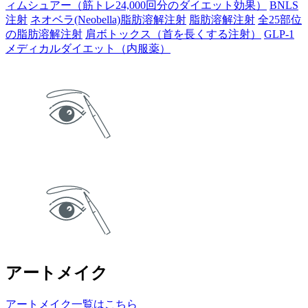
ィムシュアー（筋トレ24,000回分のダイエット効果）
BNLS
注射
ネオベラ(Neobella)脂肪溶解注射
脂肪溶解注射
全25部位
の脂肪溶解注射
肩ボトックス（首を長くする注射）
GLP-1
メディカルダイエット（内服薬）
アートメイク
アートメイク一覧はこちら