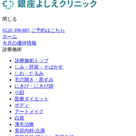
閉じる
0120-398-885
ご予約はこちら
ホーム
今月の優待情報
診療施術
診療施術トップ
しみ・肝斑・そばかす
しわ・たるみ
毛穴開き・黒ずみ
にきび・にきび跡
小顔
医療ダイエット
ボディ
アートメイク
白斑
薄毛治療
美容内科/点滴