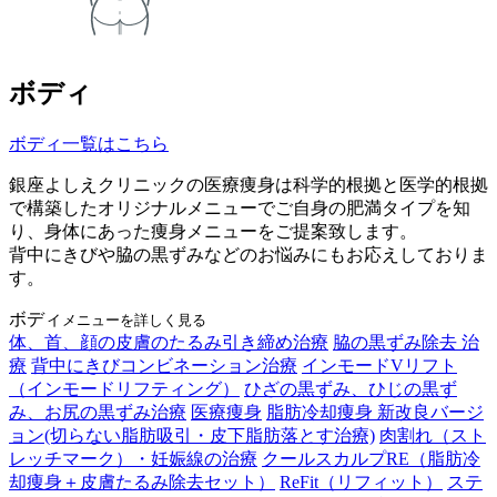
ボディ
ボディ一覧はこちら
銀座よしえクリニックの医療痩身は科学的根拠と医学的根拠
で構築したオリジナルメニューでご自身の肥満タイプを知
り、身体にあった痩身メニューをご提案致します。
背中にきびや脇の黒ずみなどのお悩みにもお応えしておりま
す。
ボディ
メニューを詳しく見る
体、首、顔の皮膚のたるみ引き締め治療
脇の黒ずみ除去 治
療
背中にきびコンビネーション治療
インモードVリフト
（インモードリフティング）
ひざの黒ずみ、ひじの黒ず
み、お尻の黒ずみ治療
医療痩身
脂肪冷却痩身 新改良バージ
ョン(切らない脂肪吸引・皮下脂肪落とす治療)
肉割れ（スト
レッチマーク）・妊娠線の治療
クールスカルプRE（脂肪冷
却痩身＋皮膚たるみ除去セット）
ReFit（リフィット）
ステ