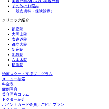
美容外科/切らない美容外科
その他のお悩み
一般皮膚科（保険診療）
クリニック紹介
銀座院
大岡山院
表参道院
都立大院
新宿院
池袋院
六本木院
横浜院
治療スタート支援プログラム
メニュー検索
料金表
症例写真
美容医療コラム
ドクター紹介
ポイントカード会員／ご紹介プラン