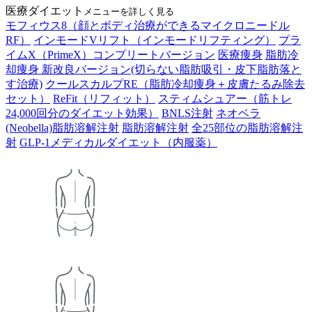
医療ダイエット
メニューを詳しく見る
モフィウス8（顔とボディ治療ができるマイクロニードル
RF）
インモードVリフト（インモードリフティング）
プラ
イムX（PrimeX）コンプリートバージョン
医療痩身
脂肪冷
却痩身 新改良バージョン(切らない脂肪吸引・皮下脂肪落と
す治療)
クールスカルプRE（脂肪冷却痩身＋皮膚たるみ除去
セット）
ReFit（リフィット）
スティムシュアー（筋トレ
24,000回分のダイエット効果）
BNLS注射
ネオベラ
(Neobella)脂肪溶解注射
脂肪溶解注射
全25部位の脂肪溶解注
射
GLP-1メディカルダイエット（内服薬）