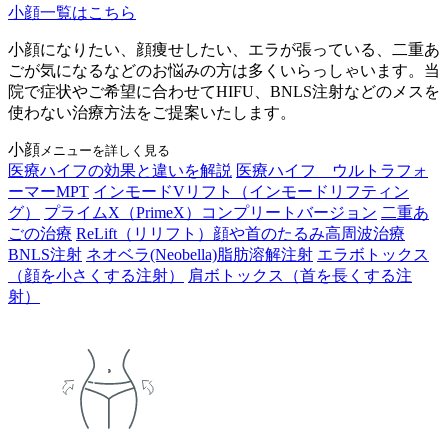
小顔一覧はこちら
小顔になりたい、顔痩せしたい、エラが張っている、二重あ
ごが気になるなどのお悩みの方は多くいらっしゃいます。当
院で症状やご希望に合わせてHIFU、BNLS注射などのメスを
使わない治療方法をご提案いたします。
小顔
メニューを詳しく見る
医療ハイフの効果と違いを解説
医療ハイフ ウルトラフォ
ーマーMPT
インモードVリフト（インモードリフティン
グ）
プライムX（PrimeX）コンプリートバージョン
二重あ
ごの治療
ReLift（リリフト）顔や首のたるみ高周波治療
BNLS注射
ネオベラ(Neobella)脂肪溶解注射
エラボトックス
（顔を小さくする注射）
肩ボトックス（首を長くする注
射）