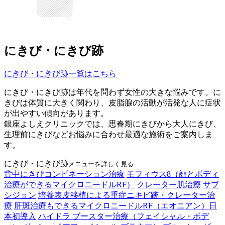
にきび・にきび跡
にきび・にきび跡一覧はこちら
にきび・にきび跡は年代を問わず女性の大きな悩みです。に
きびは体質に大きく関わり、皮脂腺の活動が活発な人に症状
が出やすい傾向があります。
銀座よしえクリニックでは、思春期にきびから大人にきび、
生理前にきびなどお悩みに合わせ最適な施術をご案内しま
す。
にきび・にきび跡
メニューを詳しく見る
背中にきびコンビネーション治療
モフィウス8（顔とボディ
治療ができるマイクロニードルRF）
クレーター肌治療
サブ
シジョン
培養表皮移植による重症ニキビ跡・クレーター治
療
肝斑治療もできるマイクロニードルRF（エオニアン）日
本初導入
ハイドラ ブースター治療（フェイシャル・ボデ