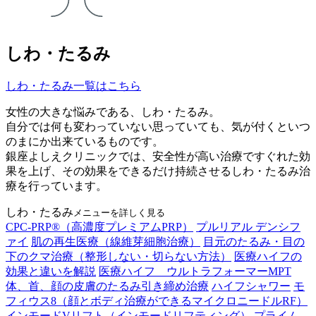
しわ・たるみ
しわ・たるみ一覧はこちら
女性の大きな悩みである、しわ・たるみ。
自分では何も変わっていない思っていても、気が付くといつ
のまにか出来ているものです。
銀座よしえクリニックでは、安全性が高い治療ですぐれた効
果を上げ、その効果をできるだけ持続させるしわ・たるみ治
療を行っています。
しわ・たるみ
メニューを詳しく見る
CPC-PRP®（高濃度プレミアムPRP）
プルリアル デンシフ
ァイ
肌の再生医療（線維芽細胞治療）
目元のたるみ・目の
下のクマ治療（整形しない・切らない方法）
医療ハイフの
効果と違いを解説
医療ハイフ ウルトラフォーマーMPT
体、首、顔の皮膚のたるみ引き締め治療
ハイフシャワー
モ
フィウス8（顔とボディ治療ができるマイクロニードルRF）
インモードVリフト（インモードリフティング）
プライム