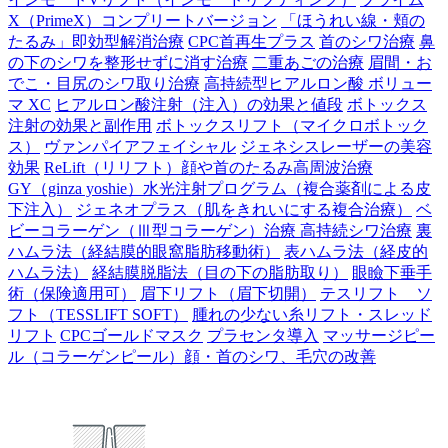
X（PrimeX）コンプリートバージョン
「ほうれい線・頬の
たるみ」即効型解消治療
CPC首再生プラス
首のシワ治療
鼻
の下のシワを整形せずに消す治療
二重あごの治療
眉間・お
でこ・目尻のシワ取り治療
高持続型ヒアルロン酸 ボリュー
マ XC
ヒアルロン酸注射（注入）の効果と値段
ボトックス
注射の効果と副作用
ボトックスリフト（マイクロボトック
ス）
ヴァンパイアフェイシャル
ジェネシスレーザーの美容
効果
ReLift（リリフト）顔や首のたるみ高周波治療
GY（ginza yoshie）水光注射プログラム（複合薬剤による皮
下注入）
ジェネオプラス（肌をきれいにする複合治療）
ベ
ビーコラーゲン（Ⅲ型コラーゲン）治療 高持続シワ治療
裏
ハムラ法（経結膜的眼窩脂肪移動術）
表ハムラ法（経皮的
ハムラ法）
経結膜脱脂法（目の下の脂肪取り）
眼瞼下垂手
術（保険適用可）
眉下リフト（眉下切開）
テスリフト ソ
フト（TESSLIFT SOFT）
腫れの少ない糸リフト・スレッド
リフト
CPCゴールドマスク
プラセンタ導入
マッサージピー
ル（コラーゲンピール）顔・首のシワ、毛穴の改善