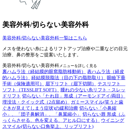
美容外科/切らない美容外科
美容外科/切らない美容外科一覧はこちら
メスを使わない糸によるリフトアップ治療や二重などの目元
治療、鼻の整形をご提案いたします。
美容外科/切らない美容外科
メニューを詳しく見る
裏ハムラ法（経結膜的眼窩脂肪移動術）
表ハムラ法（経皮
的ハムラ法）
経結膜脱脂法（目の下の脂肪取り）
眼瞼下垂
手術（保険適用可）
眉下リフト（眉下切開）
テスリフト
ソフト（TESSLIFT SOFT）
腫れの少ない糸リフト・スレッ
ドリフト
切らない「たれ目」形成（アーモンドアイ/両目）
埋没法・クイック式（2点留め）
ガミースマイル(笑うと歯
ぐきが見えてしまう症状)の緩和治療
切らない「小鼻縮
小」、「団子鼻解消」、「鼻翼縮小」
切らない唇 形成（ふ
っくらさせる、色を変える、アヒル口にする）
ウイニング
スマイル(切らない口角挙上、リップリフト)