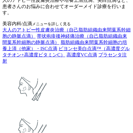
人のアトピー性皮膚炎治療や培養上清点滴、美白点滴など、
患者さんのお悩みに合わせてオーダーメイド診療を行いま
す。
美容内科/点滴
メニューを詳しく見る
大人のアトピー性皮膚炎治療（自己脂肪組織由来間葉系幹細
胞の静脈点滴）
帯状疱疹後神経痛治療（自己脂肪組織由来
間葉系幹細胞の静脈点滴）
脂肪組織由来間葉系幹細胞の培
養上清（他家）・ISC点滴
ビヨンセ美白点滴™（高濃度グル
タチオン+高濃度ビタミンC）
高濃度VC点滴
プラセンタ注
射