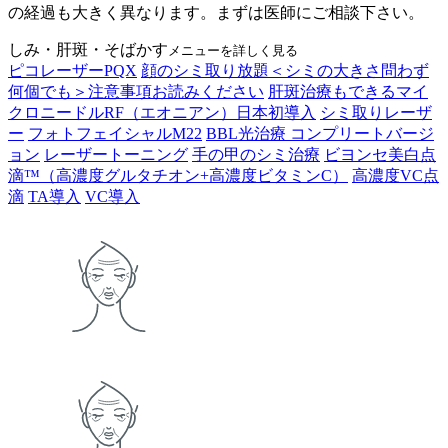
の経過も大きく異なります。まずは医師にご相談下さい。
しみ・肝斑・そばかす
メニューを詳しく見る
ピコレーザーPQX
顔のシミ取り放題＜シミの大きさ問わず
何個でも＞注意事項お読みください
肝斑治療もできるマイ
クロニードルRF（エオニアン）日本初導入
シミ取りレーザ
ー
フォトフェイシャルM22
BBL光治療 コンプリートバージ
ョン
レーザートーニング
手の甲のシミ治療
ビヨンセ美白点
滴™（高濃度グルタチオン+高濃度ビタミンC）
高濃度VC点
滴
TA導入
VC導入