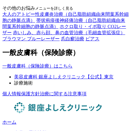
その他のお悩み
メニューを詳しく見る
大人のアトピー性皮膚炎治療（自己脂肪組織由来間葉系幹細
胞の静脈点滴）
帯状疱疹後神経痛治療（自己脂肪組織由来
間葉系幹細胞の静脈点滴）
ホクロ取り・イボ取り CO2レー
ザー
赤いしみ、赤ら顔、鼻の血管治療（毛細血管拡張症）
ブラウマン ブルーレーザー
爪白癬治療
ピアス
一般皮膚科（保険診療）
一般皮膚科（保険診療）はこちら
美容皮膚科 銀座よしえクリニック【公式】東京
診療施術
個人情報保護方針
治療に関する注意事項
ホーム