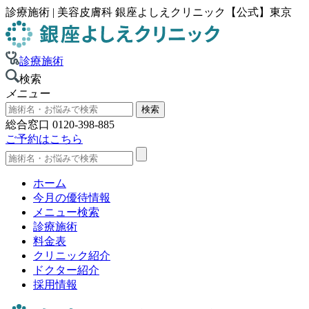
診療施術 | 美容皮膚科 銀座よしえクリニック【公式】東京
診療施術
検索
メニュー
総合窓口
0120-398-885
ご予約はこちら
ホーム
今月の優待情報
メニュー検索
診療施術
料金表
クリニック紹介
ドクター紹介
採用情報