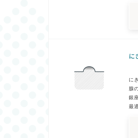
に
に
腺
銀
最