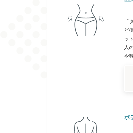
「
ど
ッ
人
や
ボ