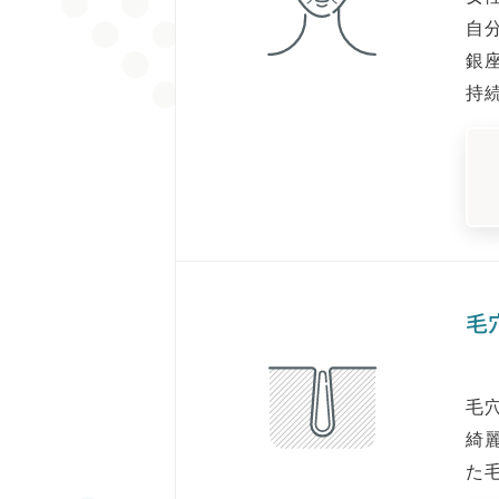
自
銀
持
毛
毛
綺
た