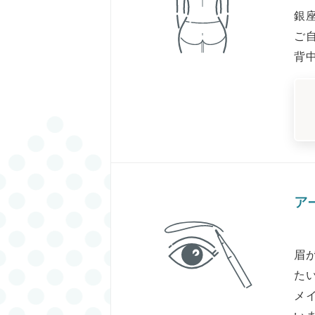
銀
ご
背
ア
眉
た
メ