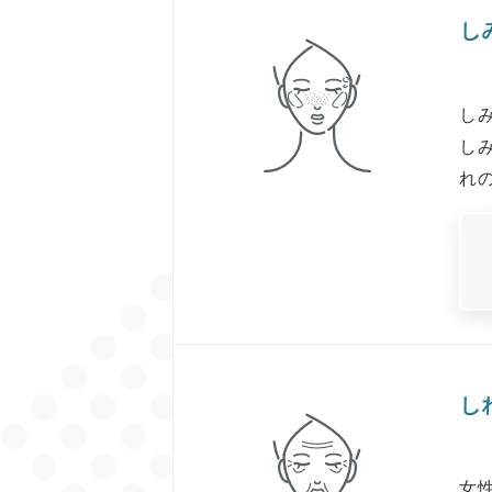
し
しみ
し
れ
し
女