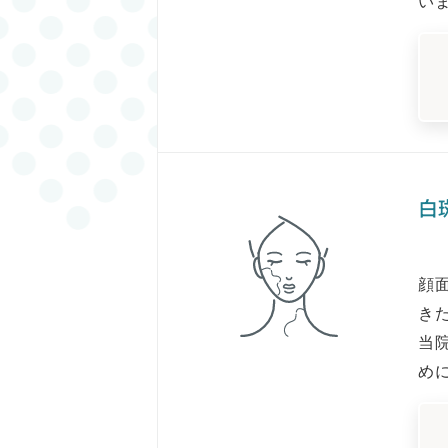
い
白
顔
き
当
め