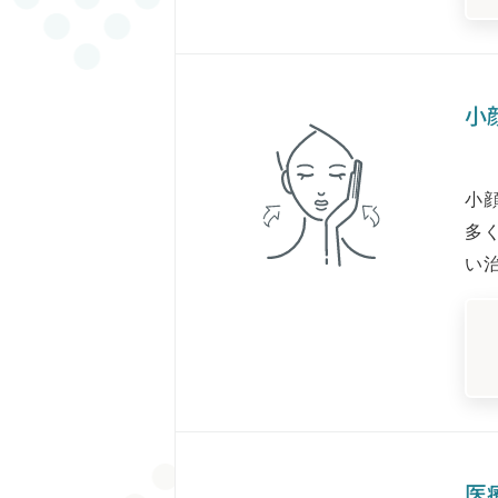
小
小
多
い
医