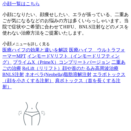
小顔一覧はこちら
小顔になりたい、顔痩せしたい、エラが張っている、二重あ
ごが気になるなどのお悩みの方は多くいらっしゃいます。当
院で症状やご希望に合わせてHIFU、BNLS注射などのメスを
使わない治療方法をご提案いたします。
小顔
メニューを詳しく見る
医療ハイフの効果と違いを解説
医療ハイフ ウルトラフォ
ーマーMPT
インモードVリフト（インモードリフティン
グ）
プライムX（PrimeX）コンプリートバージョン
二重あ
ごの治療
ReLift（リリフト）顔や首のたるみ高周波治療
BNLS注射
ネオベラ(Neobella)脂肪溶解注射
エラボトックス
（顔を小さくする注射）
肩ボトックス（首を長くする注
射）