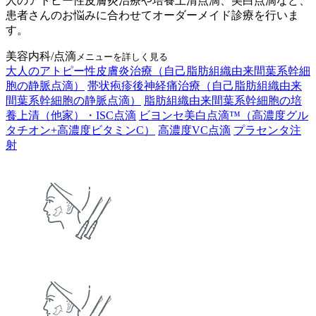
人のアトピー性皮膚炎治療や培養上清点滴、美白点滴など、
患者さんのお悩みに合わせてオーダーメイド診療を行いま
す。
美容内科/点滴
メニューを詳しく見る
大人のアトピー性皮膚炎治療（自己脂肪組織由来間葉系幹細
胞の静脈点滴）
帯状疱疹後神経痛治療（自己脂肪組織由来
間葉系幹細胞の静脈点滴）
脂肪組織由来間葉系幹細胞の培
養上清（他家）・ISC点滴
ビヨンセ美白点滴™（高濃度グル
タチオン+高濃度ビタミンC）
高濃度VC点滴
プラセンタ注
射