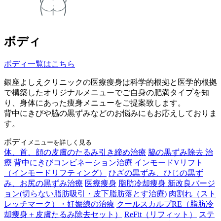
ボディ
ボディ一覧はこちら
銀座よしえクリニックの医療痩身は科学的根拠と医学的根拠
で構築したオリジナルメニューでご自身の肥満タイプを知
り、身体にあった痩身メニューをご提案致します。
背中にきびや脇の黒ずみなどのお悩みにもお応えしておりま
す。
ボディ
メニューを詳しく見る
体、首、顔の皮膚のたるみ引き締め治療
脇の黒ずみ除去 治
療
背中にきびコンビネーション治療
インモードVリフト
（インモードリフティング）
ひざの黒ずみ、ひじの黒ず
み、お尻の黒ずみ治療
医療痩身
脂肪冷却痩身 新改良バージ
ョン(切らない脂肪吸引・皮下脂肪落とす治療)
肉割れ（スト
レッチマーク）・妊娠線の治療
クールスカルプRE（脂肪冷
却痩身＋皮膚たるみ除去セット）
ReFit（リフィット）
ステ