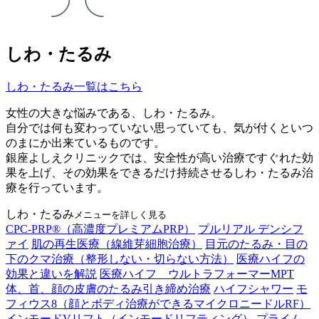
しわ・たるみ
しわ・たるみ一覧はこちら
女性の大きな悩みである、しわ・たるみ。
自分では何も変わっていない思っていても、気が付くといつ
のまにか出来ているものです。
銀座よしえクリニックでは、安全性が高い治療ですぐれた効
果を上げ、その効果をできるだけ持続させるしわ・たるみ治
療を行っています。
しわ・たるみ
メニューを詳しく見る
CPC-PRP®（高濃度プレミアムPRP）
プルリアル デンシフ
ァイ
肌の再生医療（線維芽細胞治療）
目元のたるみ・目の
下のクマ治療（整形しない・切らない方法）
医療ハイフの
効果と違いを解説
医療ハイフ ウルトラフォーマーMPT
体、首、顔の皮膚のたるみ引き締め治療
ハイフシャワー
モ
フィウス8（顔とボディ治療ができるマイクロニードルRF）
インモードVリフト（インモードリフティング）
プライム