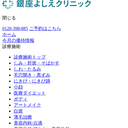
閉じる
0120-398-885
ご予約はこちら
ホーム
今月の優待情報
診療施術
診療施術トップ
しみ・肝斑・そばかす
しわ・たるみ
毛穴開き・黒ずみ
にきび・にきび跡
小顔
医療ダイエット
ボディ
アートメイク
白斑
薄毛治療
美容内科/点滴