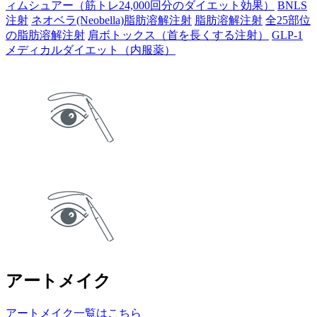
ィムシュアー（筋トレ24,000回分のダイエット効果）
BNLS
注射
ネオベラ(Neobella)脂肪溶解注射
脂肪溶解注射
全25部位
の脂肪溶解注射
肩ボトックス（首を長くする注射）
GLP-1
メディカルダイエット（内服薬）
アートメイク
アートメイク一覧はこちら