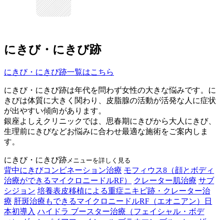
にきび・にきび跡
にきび・にきび跡一覧はこちら
にきび・にきび跡は年代を問わず女性の大きな悩みです。に
きびは体質に大きく関わり、皮脂腺の活動が活発な人に症状
が出やすい傾向があります。
銀座よしえクリニックでは、思春期にきびから大人にきび、
生理前にきびなどお悩みに合わせ最適な施術をご案内しま
す。
にきび・にきび跡
メニューを詳しく見る
背中にきびコンビネーション治療
モフィウス8（顔とボディ
治療ができるマイクロニードルRF）
クレーター肌治療
サブ
シジョン
培養表皮移植による重症ニキビ跡・クレーター治
療
肝斑治療もできるマイクロニードルRF（エオニアン）日
本初導入
ハイドラ ブースター治療（フェイシャル・ボデ