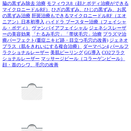
脇の黒ずみ除去 治療
モフィウス8（顔とボディ治療ができる
マイクロニードルRF）
ひざの黒ずみ、ひじの黒ずみ、お尻
の黒ずみ治療
肝斑治療もできるマイクロニードルRF（エオ
ニアン）日本初導入
ハイドラ ブースター治療（フェイシャ
ル・ボディ）
ヴァンパイアフェイシャル
ジェネシスレーザ
ーの美容効果
「たるみ毛穴」「帯状毛穴」治療
プラズマ治
療パーフェクト(重症ニキビ跡・目立つ毛穴の改善)
ジェネオ
プラス（肌をきれいにする複合治療）
ダーマペン4
パールフ
ラクショナルレーザー
美肌ピーリング
GG導入
CO2フラク
ショナルレーザー
マッサージピール（コラーゲンピール）
顔・首のシワ、毛穴の改善