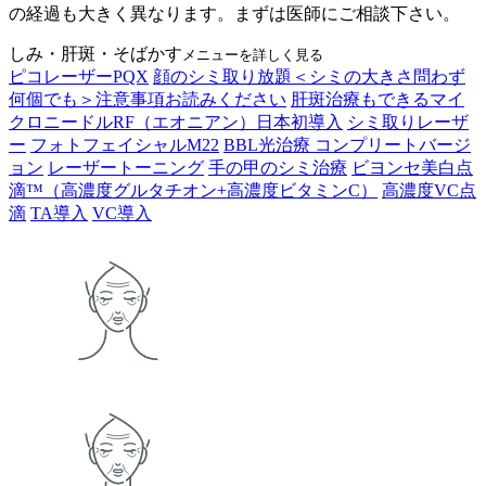
の経過も大きく異なります。まずは医師にご相談下さい。
しみ・肝斑・そばかす
メニューを詳しく見る
ピコレーザーPQX
顔のシミ取り放題＜シミの大きさ問わず
何個でも＞注意事項お読みください
肝斑治療もできるマイ
クロニードルRF（エオニアン）日本初導入
シミ取りレーザ
ー
フォトフェイシャルM22
BBL光治療 コンプリートバージ
ョン
レーザートーニング
手の甲のシミ治療
ビヨンセ美白点
滴™（高濃度グルタチオン+高濃度ビタミンC）
高濃度VC点
滴
TA導入
VC導入