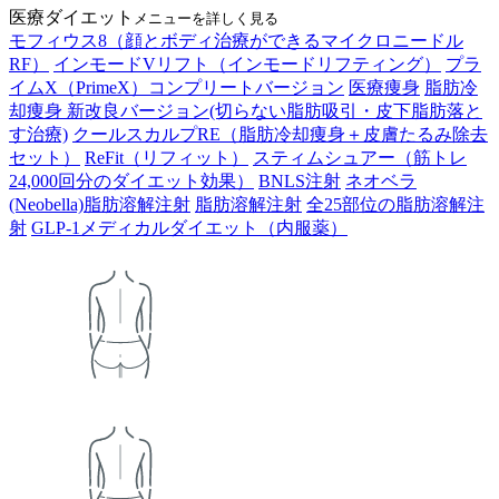
医療ダイエット
メニューを詳しく見る
モフィウス8（顔とボディ治療ができるマイクロニードル
RF）
インモードVリフト（インモードリフティング）
プラ
イムX（PrimeX）コンプリートバージョン
医療痩身
脂肪冷
却痩身 新改良バージョン(切らない脂肪吸引・皮下脂肪落と
す治療)
クールスカルプRE（脂肪冷却痩身＋皮膚たるみ除去
セット）
ReFit（リフィット）
スティムシュアー（筋トレ
24,000回分のダイエット効果）
BNLS注射
ネオベラ
(Neobella)脂肪溶解注射
脂肪溶解注射
全25部位の脂肪溶解注
射
GLP-1メディカルダイエット（内服薬）