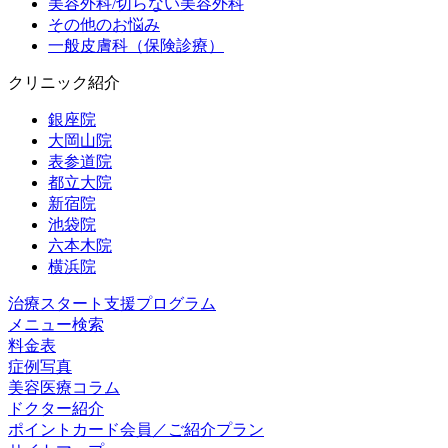
美容外科/切らない美容外科
その他のお悩み
一般皮膚科（保険診療）
クリニック紹介
銀座院
大岡山院
表参道院
都立大院
新宿院
池袋院
六本木院
横浜院
治療スタート支援プログラム
メニュー検索
料金表
症例写真
美容医療コラム
ドクター紹介
ポイントカード会員／ご紹介プラン