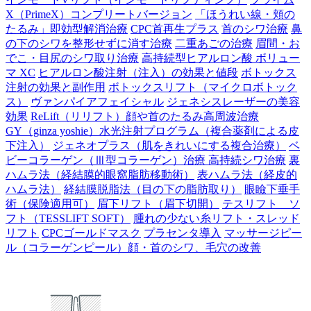
X（PrimeX）コンプリートバージョン
「ほうれい線・頬の
たるみ」即効型解消治療
CPC首再生プラス
首のシワ治療
鼻
の下のシワを整形せずに消す治療
二重あごの治療
眉間・お
でこ・目尻のシワ取り治療
高持続型ヒアルロン酸 ボリュー
マ XC
ヒアルロン酸注射（注入）の効果と値段
ボトックス
注射の効果と副作用
ボトックスリフト（マイクロボトック
ス）
ヴァンパイアフェイシャル
ジェネシスレーザーの美容
効果
ReLift（リリフト）顔や首のたるみ高周波治療
GY（ginza yoshie）水光注射プログラム（複合薬剤による皮
下注入）
ジェネオプラス（肌をきれいにする複合治療）
ベ
ビーコラーゲン（Ⅲ型コラーゲン）治療 高持続シワ治療
裏
ハムラ法（経結膜的眼窩脂肪移動術）
表ハムラ法（経皮的
ハムラ法）
経結膜脱脂法（目の下の脂肪取り）
眼瞼下垂手
術（保険適用可）
眉下リフト（眉下切開）
テスリフト ソ
フト（TESSLIFT SOFT）
腫れの少ない糸リフト・スレッド
リフト
CPCゴールドマスク
プラセンタ導入
マッサージピー
ル（コラーゲンピール）顔・首のシワ、毛穴の改善