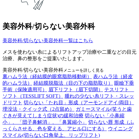
美容外科/切らない美容外科
美容外科/切らない美容外科一覧はこちら
メスを使わない糸によるリフトアップ治療や二重などの目元
治療、鼻の整形をご提案いたします。
美容外科/切らない美容外科
メニューを詳しく見る
裏ハムラ法（経結膜的眼窩脂肪移動術）
表ハムラ法（経皮
的ハムラ法）
経結膜脱脂法（目の下の脂肪取り）
眼瞼下垂
手術（保険適用可）
眉下リフト（眉下切開）
テスリフト
ソフト（TESSLIFT SOFT）
腫れの少ない糸リフト・スレッ
ドリフト
切らない「たれ目」形成（アーモンドアイ/両目）
埋没法・クイック式（2点留め）
ガミースマイル(笑うと歯
ぐきが見えてしまう症状)の緩和治療
切らない「小鼻縮
小」、「団子鼻解消」、「鼻翼縮小」
切らない唇 形成（ふ
っくらさせる、色を変える、アヒル口にする）
ウイニング
スマイル(切らない口角挙上、リップリフト)