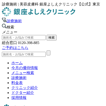
診療施術 | 美容皮膚科 銀座よしえクリニック【公式】東京
診療施術
検索
メニュー
総合窓口
0120-398-885
ご予約はこちら
ホーム
今月の優待情報
メニュー検索
診療施術
料金表
クリニック紹介
ドクター紹介
採用情報