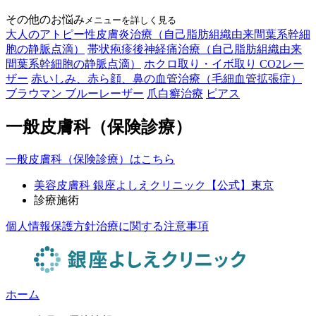
その他のお悩み
メニューを詳しく見る
大人のアトピー性皮膚炎治療（自己脂肪組織由来間葉系幹細
胞の静脈点滴）
帯状疱疹後神経痛治療（自己脂肪組織由来
間葉系幹細胞の静脈点滴）
ホクロ取り・イボ取り CO2レー
ザー
赤いしみ、赤ら顔、鼻の血管治療（毛細血管拡張症）
ブラウマン ブルーレーザー
爪白癬治療
ピアス
一般皮膚科（保険診療）
一般皮膚科（保険診療）はこちら
美容皮膚科 銀座よしえクリニック【公式】東京
診療施術
個人情報保護方針
治療に関する注意事項
ホーム