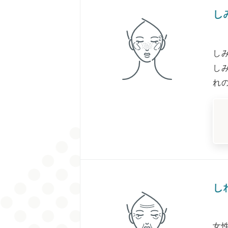
し
しみ
し
れ
し
女