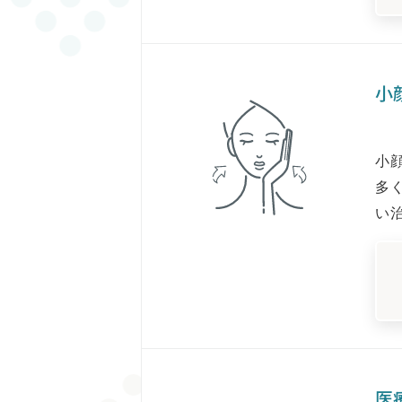
小
小
多
い
医