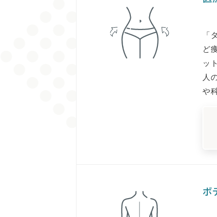
「
ど
ッ
人
や
ボ