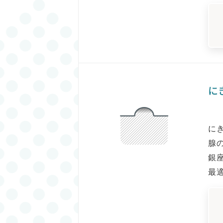
に
に
腺
銀
最