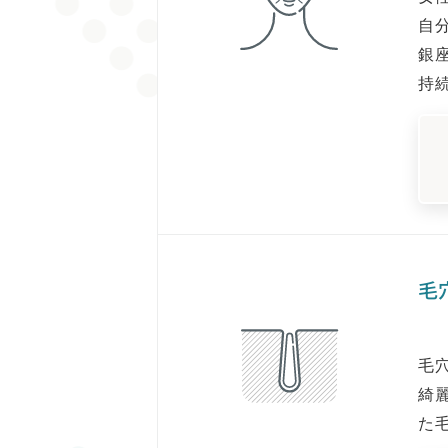
自
銀
持
毛
毛
綺
た