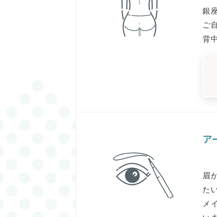
銀
ご
背
ア
眉
た
メ