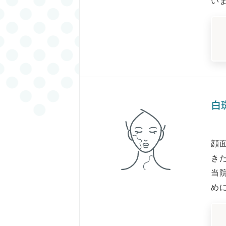
い
白
顔
き
当
め