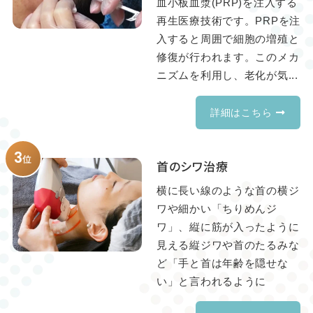
血小板血漿(PRP)を注入する
再生医療技術です。PRPを注
入すると周囲で細胞の増殖と
修復が行われます。このメカ
ニズムを利用し、老化が気...
詳細はこちら
3
位
首のシワ治療
横に長い線のような首の横ジ
ワや細かい「ちりめんジ
ワ」、縦に筋が入ったように
見える縦ジワや首のたるみな
ど「手と首は年齢を隠せな
い」と言われるように