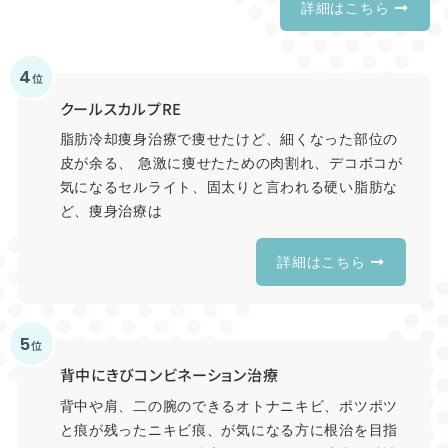
詳細はこちら
4
位
クールスカルプRE
脂肪冷却痩身治療で痩せたけど、細くなった部位の
皮が余る、 急激に痩せたための肉割れ、デコボコが
気になるセルライト、固太りと言われる硬い脂肪な
ど、痩身治療は
詳細はこちら
5
位
背中にきびコンビネーション治療
背中や肩、二の腕のできるオトナニキビ、ポツポツ
と痕が残ったニキビ痕、が気になる方に根治を目指