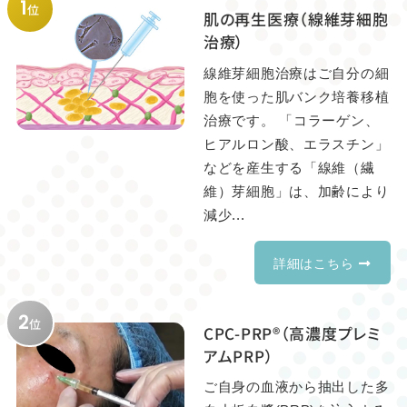
1
位
肌の再生医療（線維芽細胞
治療）
線維芽細胞治療はご自分の細
胞を使った肌バンク培養移植
治療です。 「コラーゲン、
ヒアルロン酸、エラスチン」
などを産生する「線維（繊
維）芽細胞」は、加齢により
減少...
詳細はこちら
2
位
CPC-PRP®（高濃度プレミ
アムPRP）
ご自身の血液から抽出した多