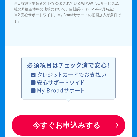
※1 各通信事業者のHPで公表されているWiMAX+5Gサービス15
社の月額基本料の比較において。自社調べ（2026年7月時点）
※2 安心サポートワイド、My Broadサポートの初回加入が条件で
す。
今すぐお申込みする