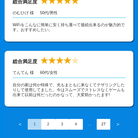
★★★★★
総合満足度
のむひげ 様
50代
/
男性
WiFiをこんなに簡単に安く持ち運べて接続出来るのが魅力的で
す。おすすめしたい。
★★★★
★
総合満足度
てんてん 様
60代
/
女性
自分の家は何か特殊で、光もまともに来なくてテザリングした
りして使用してました。今はスムーズでストレスなくゲームも
出来て以前は何だったのかなって、大変助かったます!
＜
＞
1
2
3
4
…
27