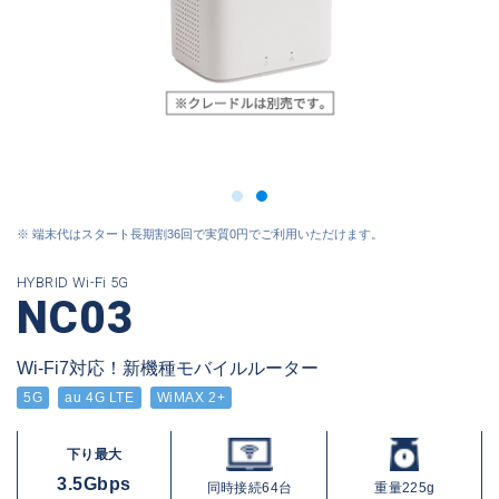
※ 端末代はスタート長期割36回で実質0円でご利用いただけます。
HYBRID Wi-Fi 5G
NC03
Wi-Fi7対応！新機種モバイルルーター
5G
au 4G LTE
WiMAX 2+
下り最大
3.5Gbps
同時接続
64台
重量225g