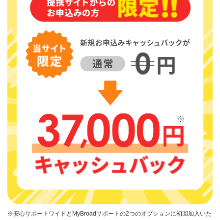
※安心サポートワイドとMyBroadサポートの2つのオプションに初回加入いた