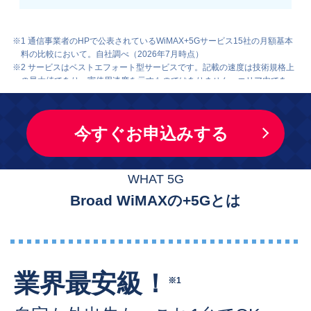
※1 通信事業者のHPで公表されているWiMAX+5Gサービス15社の月額基本
料の比較において。自社調べ（2026年7月時点）
※2 サービスはベストエフォート型サービスです。記載の速度は技術規格上
の最大値であり、実使用速度を示すものではありません。エリア内であっ
ても、お客様のご利用環境、回線の状況等により大幅に低下する場合があ
ります。通信速度は機器の能力に依存します。通信速度は、今後、速度低
下も含め、変更になる可能性があります。
今すぐお申込みする
※3 一定期間内に大量のデータ通信のご利用があった場合、混雑する時間帯
の通信速度を制限する場合があります。
※4 当日発送は平日12時までの受付分となります。日曜・祝日は発送を行っ
ておりません。土曜日に即日発送ご希望の場合はお電話にてご確認お願い
WHAT 5G
いたします。
Broad WiMAXの+5Gとは
業界最安級！
※1