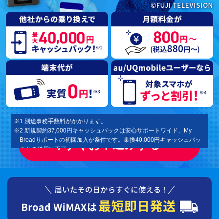
※1 別途事務手数料がかかります。
※2 新規契約37,000円キャッシュバックは安心サポートワイド、My
Broadサポートの初回加入が条件です。乗換40,000円キャッシュバッ
今すぐお申込みする
クとの併用は不可。
※3 契約解除料還元のお乗換えキャンペーンの最大40,000円（非課税）
となります。新規契約37,000円キャッシュバックとの併用は不可。
※4 端末代は 一括払いと分割払い（税込1,210円×36回）が選択可能で
す。端末代割引として1,210円/月を36ヶ月割引させていただきます。
ご解約の時点で端末残積分がある場合は端末残積分を一括にてお支払
いいただきます。
※5 スマートバリューはKDDI提供。お申込みが必要となります。