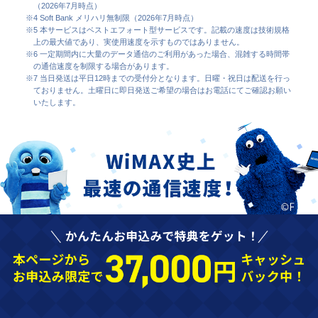
（2026年7月時点）
※4 Soft Bank メリハリ無制限（2026年7月時点）
※5 本サービスはベストエフォート型サービスです。記載の速度は技術規格
上の最大値であり、実使用速度を示すものではありません。
※6 一定期間内に大量のデータ通信のご利用があった場合、混雑する時間帯
の通信速度を制限する場合があります。
※7 当日発送は平日12時までの受付分となります。日曜・祝日は配送を行っ
ておりません。土曜日に即日発送ご希望の場合はお電話にてご確認お願い
いたします。