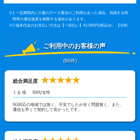
※1 一定期間内に大量のデータ通信のご利用があった場合、混雑する時
間帯の通信速度を制限する場合があります。
※2 端末代金のお支払い方法は【一括払い】43,560円(税込)か、【分割
36回払い】(1,210円×36回＝43,560円（税込））からお選びいただけ
ます。スタート長期割36回 -1,210円（税込）×36回が適用されるた
め、36ヶ月のご利用で端末代は実質0円でご利用いただけます。
ご利用中のお客様の声
(
80
件)
★★★★★
総合満足度
くる 様
50代
/
女性
5G対応の地域では無く、不安でしたが全く問題無く、また、
通信も早くて契約して良かったです。