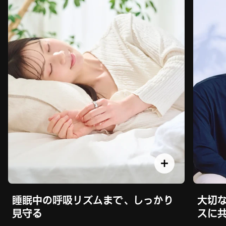
血管ヘルス傾向
振動アラート
からだの変化を、
24時間、血管を見守る
リング振動でお知らせ
日中の活動から睡眠中まで、血管のコンディ
心拍の変動や座りすぎなどのサインを検知す
ションを継続的に記録。毎日の小さな変化を
ると、リングがやさしく振動。必要なタイミ
見える化し、体調管理をスマートに支えま
ングを逃さず、自然に行動へつなげます。
す。
＋
睡眠中の呼吸リズムまで、しっかり
大切
見守る
スに