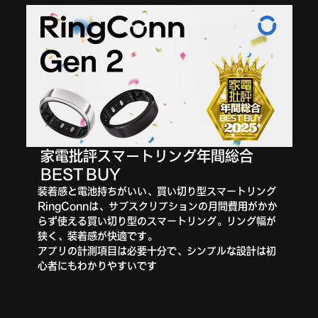
家電批評スマートリング年間総合
BEST BUY
価
装着感と電池持ちがいい、買い切り型スマートリング
計
RingConnは、サブスクリプションの月間費用がかか
可
らず使える買い切り型のスマートリング。リング幅が
て
狭く、装着感が快適です。
専
アプリの計測項目は必要十分で、シンプルな設計は初
ビ
心者にもわかりやすいです
ま
初