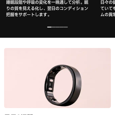
睡眠段階や呼吸の変化を一晩通して分析。眠
日々の
りの質を見える化し、翌日のコンディション
ていて
把握をサポートします。
ムの異
I18n Error: Missing interpolation v
I18n Error: Missing interpolation
I18n Error: Missing interpolat
I18n Error: Missing interpol
I18n Error: Missing interp