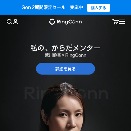
Gen 2期間限定セール 実施中
購入する
コンテンツへスキップ
検索を開く
アカウントページに移動する
カートを
メニ
私の、からだメンター
荒川静香×RingConn
詳細を見る