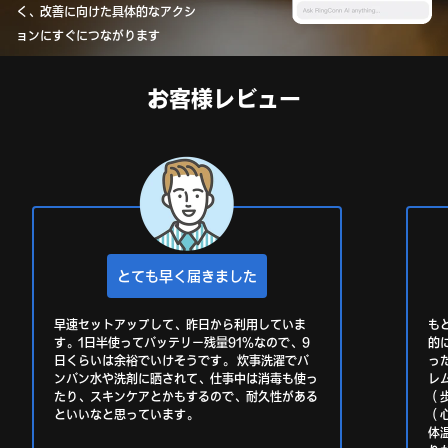
く、改善に向けた具体的なアクシ
ョンにすぐにつながります
お客様レビュー
とても早く届きました
早速セットアップして、昨日から利用していま
も
す。1日半使ってバッテリー残量91%なので、9
的
日くらいは余裕でいけそうです。 炊事洗濯でバ
っ
ンバン水や洗剤に晒されて、仕事中は消毒も使っ
レ
たり、スキンケアとかもするので、耐久性がある
（
といいなと思っています。
（
体