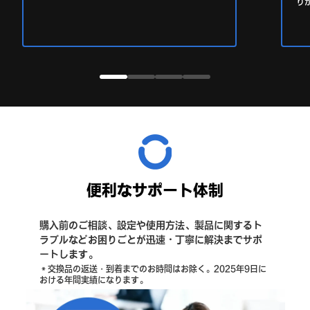
り
I18n Error: Missing interpolation value 
I18n Error: Missing interpolation v
I18n Error: Missing interpola
I18n Error: Missing inte
便利なサポート体制
購入前のご相談、設定や使用方法、製品に関するト
ラブルなどお困りごとが迅速・丁寧に解決までサポ
ートします。
＊交換品の返送・到着までのお時間はお除く。2025年9日に
おける年間実績になります。