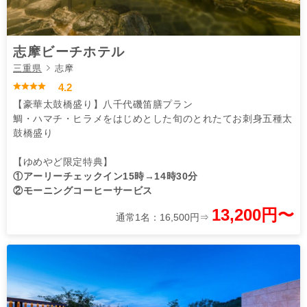
志摩ビーチホテル
三重県
志摩
4.2
【豪華太鼓橋盛り】八千代磯笛膳プラン
鯛・ハマチ・ヒラメをはじめとした旬のとれたてお刺身五種太
鼓橋盛り
【ゆめやど限定特典】
①アーリーチェックイン15時→14時30分
②モーニングコーヒーサービス
13,200円〜
通常1名：16,500円⇒