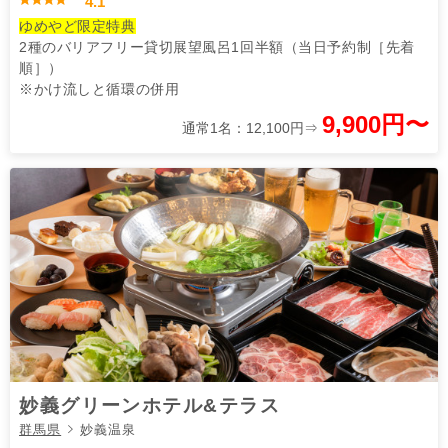
4.1
ゆめやど限定特典
2種のバリアフリー貸切展望風呂1回半額（当日予約制［先着
順］）
※かけ流しと循環の併用
9,900円〜
通常1名：12,100円⇒
妙義グリーンホテル&テラス
群馬県
妙義温泉