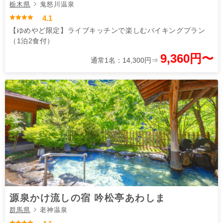
栃木県
鬼怒川温泉
4.1
【ゆめやど限定】ライブキッチンで楽しむバイキングプラン
（1泊2食付）
9,360円〜
通常1名：14,300円⇒
源泉かけ流しの宿 吟松亭あわしま
群馬県
老神温泉