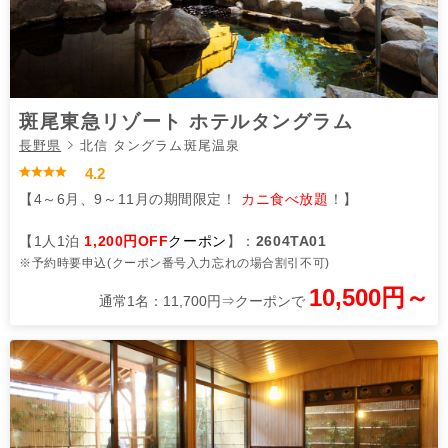
斑尾東急リゾート ホテルタングラム
長野県
北信 タングラム斑尾温泉
4.2
【4～6月、9～11月の期間限定！
カニ食べ放題
！】
【1人1泊
1,200円OFF
クーポン
】：
2604TA01
※予約時要申込(クーポン番号入力忘れの場合割引不可)
10,500円～
通常1名：11,700円⇒クーポンで