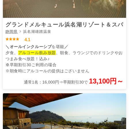
グランドメルキュール浜名湖リゾート＆スパ
静岡県
浜名湖雄踏温泉
4.1
＼
オールインクルーシブ
を堪能
／
夕食、
アルコール飲み放題
、朝食、ラウンジでのドリンクやお
つまみ食べ放題！込み♪
※
早期割引30ご利用の場合
※朝食時にアルコールの提供はございません
13,100円～
通常1名：16,000円⇒早期割引30で