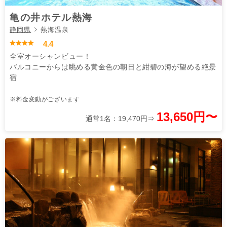
亀の井ホテル熱海
静岡県
熱海温泉
4.4
全室オーシャンビュー！
バルコニーからは眺める黄金色の朝日と紺碧の海が望める絶景
宿
※料金変動がございます
13,650円〜
通常1名：19,470円⇒