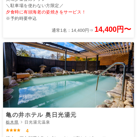
＼駐車場を使わない方限定／
夕食時に有頭海老の姿焼きをサービス！
※予約時要申込
14,400円〜
通常1名：14,400円⇒
亀の井ホテル 奥日光湯元
栃木県
日光湯元温泉
4