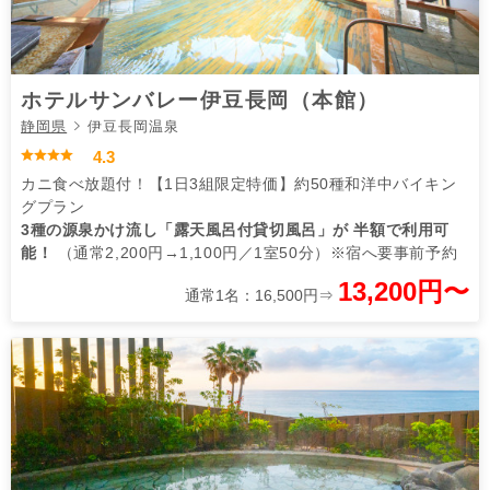
ホテルサンバレー伊豆長岡（本館）
静岡県
伊豆長岡温泉
4.3
カニ食べ放題付！【1日3組限定特価】約50種和洋中バイキン
グプラン
3種の源泉かけ流し「露天風呂付貸切風呂」が 半額で利用可
能！
（通常2,200円→1,100円／1室50分）※宿へ要事前予約
13,200円〜
通常1名：16,500円⇒