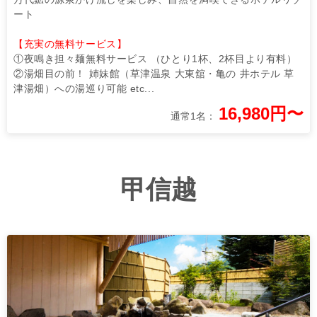
ート
【充実の無料サービス】
①夜鳴き担々麺無料サービス （ひとり1杯、2杯目より有料）
②湯畑目の前！ 姉妹館（草津温泉 大東舘・亀の 井ホテル 草
津湯畑）への湯巡り可能 etc...
16,980円〜
通常1名：
甲信越