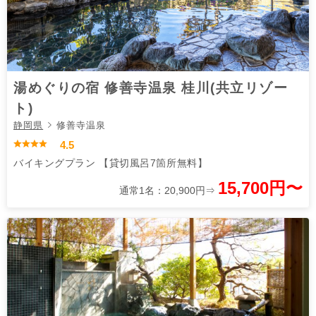
湯めぐりの宿 修善寺温泉 桂川(共立リゾー
ト)
静岡県
修善寺温泉
4.5
バイキングプラン 【貸切風呂7箇所無料】
15,700円〜
通常1名：20,900円⇒