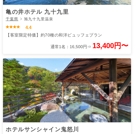
亀の井ホテル 九十九里
千葉県
旭九十九里温泉
4.4
【客室限定特価】約70種の和洋ビュッフェプラン
13,400円〜
通常1名：16,500円⇒
ホテルサンシャイン鬼怒川