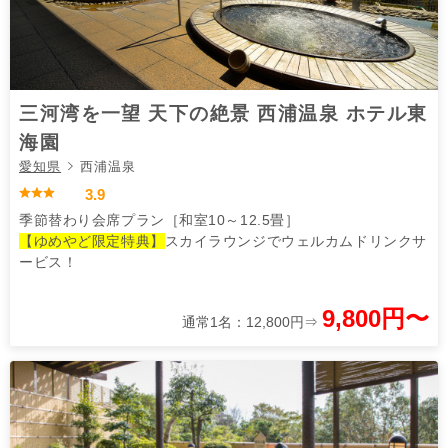
三河湾を一望 天下の絶景 西浦温泉 ホテル東
海園
愛知県
西浦温泉
3.9
季節替わり会席プラン［和室10～12.5畳］
【ゆめやど限定特典】
スカイラウンジでウェルカムドリンクサ
ービス！
9,800円〜
通常1名：12,800円⇒