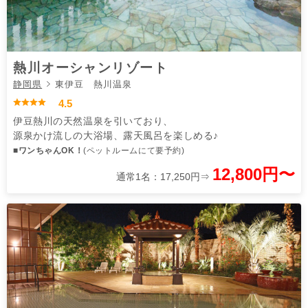
熱川オーシャンリゾート
静岡県
東伊豆 熱川温泉
4.5
伊豆熱川の天然温泉を引いており、
源泉かけ流しの大浴場、露天風呂を楽しめる♪
■ワンちゃんOK！
(ペットルームにて要予約)
12,800円〜
通常1名：17,250円⇒