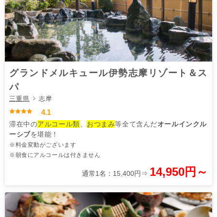
グランドメルキュール伊勢志摩リゾート＆ス
パ
三重県
志摩
4.1
滞在中の
アルコール類
、
おつまみ
等全て含んだ
オールインクル
ーシブ
を堪能！
※料金変動がございます
※朝食にアルコールは付きません
14,950円～
通常1名：15,400円⇒