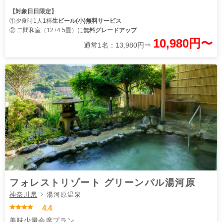
【対象日日限定】
①夕食時1人1杯
生ビール(小)無料サービス
② 二間和室（12+4.5畳）に
無料グレードアップ
10,980円〜
通常1名：13,980円⇒
フォレストリゾート グリーンパル湯河原
神奈川県
湯河原温泉
4.4
美味少量会席プラン