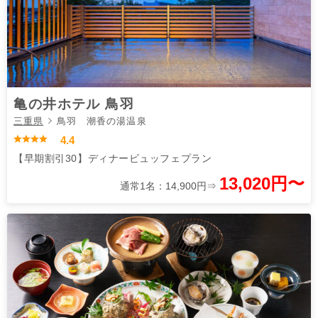
亀の井ホテル 鳥羽
三重県
鳥羽 潮香の湯温泉
4.4
【早期割引30】ディナービュッフェプラン
13,020円〜
通常1名：14,900円⇒