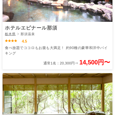
ホテルエピナール那須
栃木県
那須温泉
4.5
食べ放題でココロもお腹も大満足！ 約90種の豪華和洋中バイ
キング
14,500円〜
通常1名：20,300円⇒