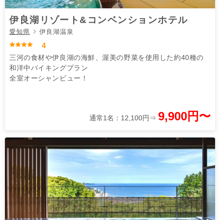
伊良湖リゾート&コンベンションホテル
愛知県
伊良湖温泉
4
三河の食材や伊良湖の海鮮、渥美の野菜を使用した約40種の
和洋中バイキングプラン
全室オーシャンビュー！
9,900円〜
通常1名：12,100円⇒