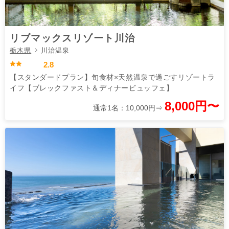
リブマックスリゾート川治
栃木県
川治温泉
2.8
【スタンダードプラン】旬食材×天然温泉で過ごすリゾートラ
イフ【ブレックファスト＆ディナービュッフェ】
8,000円〜
通常1名：10,000円⇒