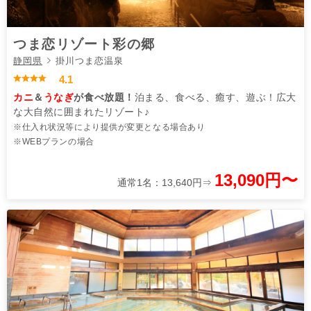
つま恋リゾート彩の郷
静岡県
掛川つま恋温泉
4.1
カニ
＆
うなぎ
が食べ放題！
泊まる、食べる、癒す、遊ぶ！広大
な大自然に囲まれたリゾート♪
※仕入れ状況等により提供が変更となる場合あり
※WEBプランの場合
13,090円〜
通常1名：13,640円⇒