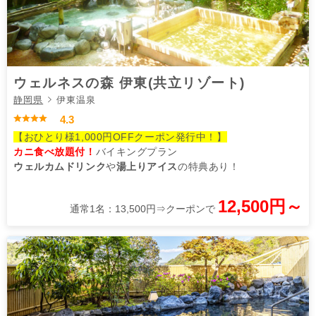
ウェルネスの森 伊東(共立リゾート)
静岡県
伊東温泉
4.3
【おひとり様1,000円OFFクーポン発行中！】
カニ食べ放題付！
バイキングプラン
ウェルカムドリンク
や
湯上りアイス
の特典あり！
12,500円～
通常1名：13,500円⇒クーポンで