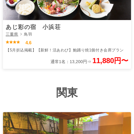
あじ彩の宿 小浜荘
三重県
鳥羽
4.6
【5月折込掲載】【新鮮！活あわび】鮑踊り焼1個付き会席プラン
11,880円〜
通常1名：13,200円⇒
関東