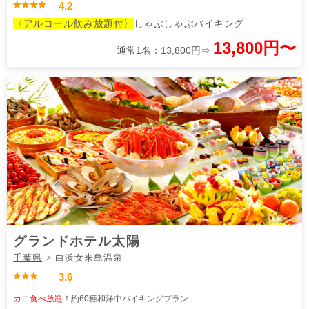
4.2
〈アルコール飲み放題付〉
しゃぶしゃぶバイキング
13,800円〜
通常1名：13,800円⇒
グランドホテル太陽
千葉県
白浜女来島温泉
3.6
カニ食べ放題
！約60種和洋中バイキングプラン