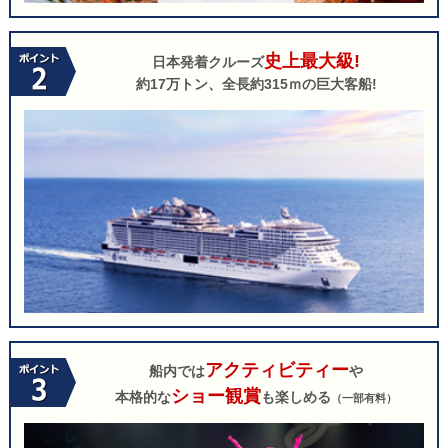
史上最大級!
日本発着クルーズ
約17万トン、全長約315ｍの巨大客船!
アクティビティー
船内では
や
ショー観賞
本格的な
も楽しめる
（一部有料）