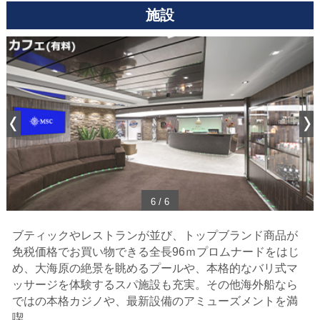
施設
1
/
6
ブティックやレストランが並び、トップブランド商品が
免税価格で
お買い物できる全長96ｍプロムナードをはじ
め、
大海原の絶景を眺めるプールや、本格的なバリ式マ
ッサージを体験するスパ施設も充実。
その他海外船なら
ではの本格カジノや、最新設備のアミューズメントを満
喫。