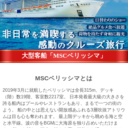
非日常
満喫
を
する
感動
クルーズ旅行
の
大型客船「MSCベリッシマ」
MSCベリッシマとは
2019年3月に就航したベリッシマは全長315m、デッキ
（階）数19階、客室数2217室。
日本発着最大級の大きさを
誇る船内はプールやレストランもあり、まるで一つの街の
よう。
船の中とは思えない開放感あふれる3層吹抜アトリウ
ムは目も心も奪われます。
最上階デッキから眺める海と空
と水平線。波の音をBGMに大海原を独り占めいただけま