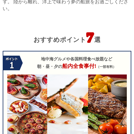
す。
陸から離れ、洋上で味わう夢の船旅をお過ごしくださ
い。
おすすめポイント
選
地中海グルメや各国料理食べ放題など
船内全食事付!
朝・昼・夕の
（一部有料）