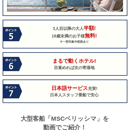
半額!
3人目以降の大人
無料!
18歳未満のお子様
※一部対象外航路あり
まるで動くホテル!
目覚めれば次の寄港地
日本語サービス
充実!
日本人スタッフ乗船で安心
大型客船「MSCベリッシマ」を
動画でご紹介！