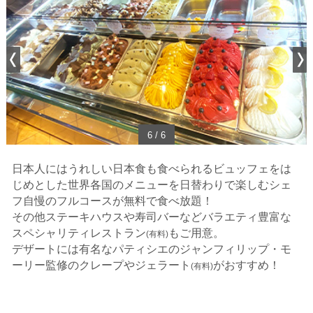
1
/
6
日本人にはうれしい日本食も食べられるビュッフェをは
じめとした
世界各国のメニューを日替わりで楽しむシェ
フ自慢のフルコースが無料で食べ放題！
その他ステーキハウスや寿司バーなどバラエティ豊富な
スペシャリティレストラン
もご用意。
(有料)
デザートには有名なパティシエのジャンフィリップ・モ
ーリー監修の
クレープやジェラート
がおすすめ！
(有料)