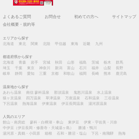
よくあるご質問
お問合せ
初めての方へ
サイトマップ
会社概要・規約等
エリアから探す
北海道
東北
関東
北陸
甲信越
東海
近畿
九州
都道府県から探す
北海道
青森
岩手
宮城
秋田
山形
福島
茨城
栃木
群馬
埼玉
千葉
東京
神奈川
新潟
富山
石川
福井
山梨
長野
岐阜
静岡
愛知
三重
京都
和歌山
福岡
長崎
熊本
鹿児島
温泉地から探す
あわら温泉
南信 蓼科温泉
那須温泉
鬼怒川温泉
水上温泉
猿ヶ京温泉
四万温泉
草津温泉
万座温泉
石和温泉
三谷温泉
下呂温泉
熱海温泉
伊東温泉
伊豆長岡温泉
湯河原温泉
人気のエリア
館山・南房総
蓼科・白樺湖・車山
東伊豆
伊東・宇佐美・川奈
中伊豆（伊豆長岡・修善寺・天城湯ヶ島）
勝浦・鴨川
湯河原・真鶴・小田原
箱根
石和・勝沼・塩山
下呂・南飛騨
熱海