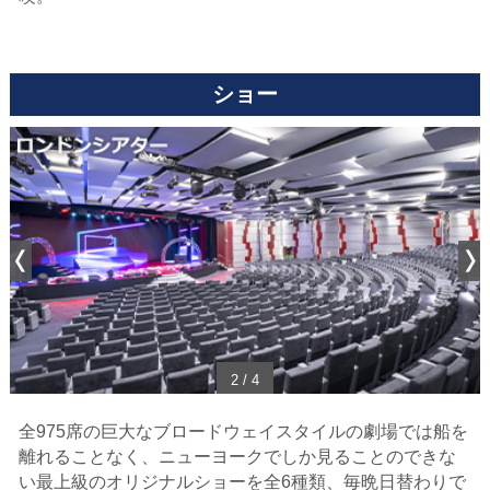
ショー
3
/
4
全975席の巨大なブロードウェイスタイルの劇場では船を
離れることなく、
ニューヨークでしか見ることのできな
い最上級のオリジナルショーを全6種類、毎晩日替わりで