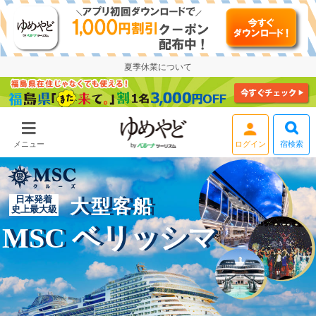
夏季休業について
宿検索
メニュー
会員登録
日本発着
大型客船
史上最大級
MSC ベリッシマ