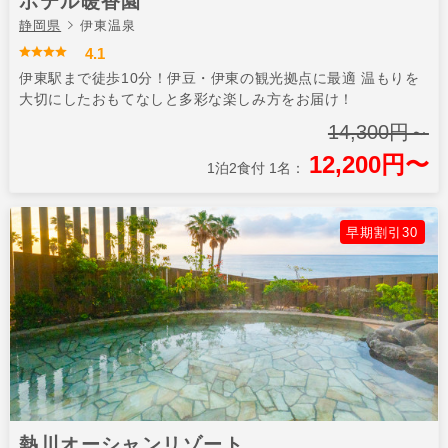
ホテル暖香園
静岡県
伊東温泉
4.1
伊東駅まで徒歩10分！伊豆・伊東の観光拠点に最適 温もりを
大切にしたおもてなしと多彩な楽しみ方をお届け！
14,300円～
12,200円〜
1泊2食付 1名：
早期割引30
熱川オーシャンリゾート