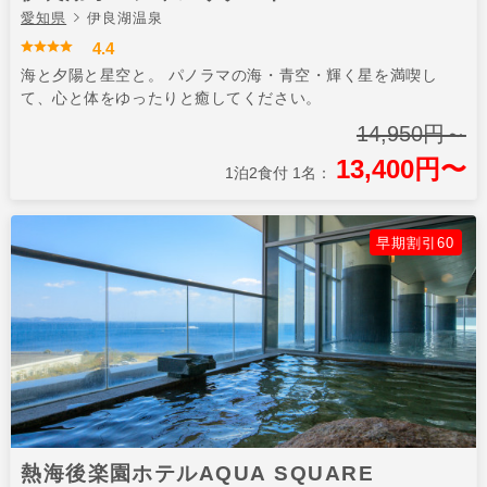
愛知県
伊良湖温泉
4.4
海と夕陽と星空と。 パノラマの海・青空・輝く星を満喫し
て、心と体をゆったりと癒してください。
14,950円～
13,400円〜
1泊2食付 1名：
早期割引60
熱海後楽園ホテルAQUA SQUARE