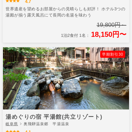
4.7
世界遺産を望めるお部屋からの見晴らしも好評！ ホテル3つの
湯殿が揃う露天風呂にて長岡の名湯を味わう
19,800円～
18,150円〜
1泊2食付 1名：
早期割引30
湯めぐりの宿 平湯館(共立リゾート)
岐阜県
奥飛騨温泉郷 平湯温泉