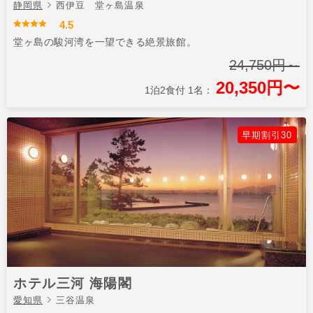
静岡県
西伊豆 堂ヶ島温泉
4.5
堂ヶ島の駿河湾を一望できる絶景旅館。
24,750円～
20,350円〜
1泊2食付 1名：
早期割引30
ホテル三河 海陽閣
愛知県
三谷温泉