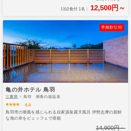
12,500円～
1泊2食付 1名：
早期割引30
亀の井ホテル 鳥羽
三重県
鳥羽 潮香の湯温泉
4.4
鳥羽湾の潮風を感じられる自家源泉露天風呂 伊勢志摩の新鮮
な海の幸をビュッフェで堪能
14,900円～