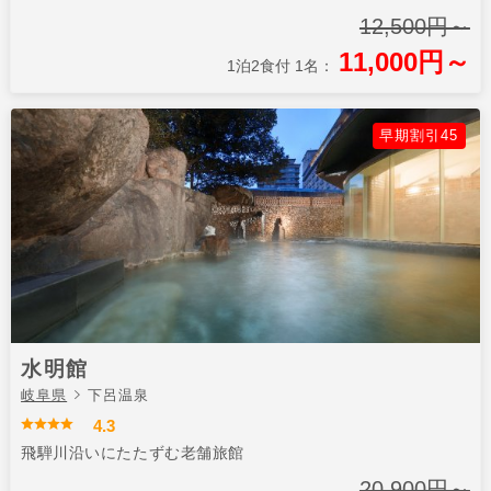
12,500円～
11,000円～
1泊2食付 1名：
早期割引45
水明館
岐阜県
下呂温泉
4.3
飛騨川沿いにたたずむ老舗旅館
20,900円～