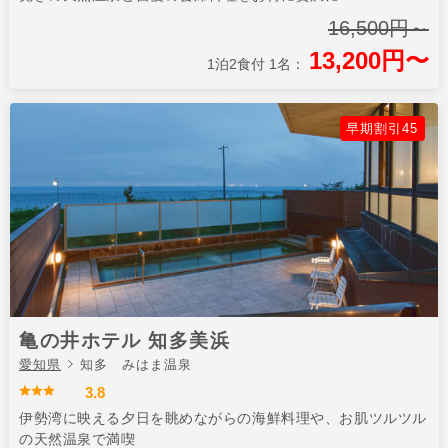
16,500円～
13,200円〜
1泊2食付 1名：
早期割引45
亀の井ホテル 知多美浜
愛知県
知多 みはま温泉
3.8
伊勢湾に映える夕日を眺めながらの海鮮料理や、お肌ツルツル
の天然温泉で満喫