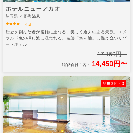
ホテルニューアカオ
静岡県
熱海温泉
4.2
歴史を刻んだ岩が複雑に重なる、美しく迫力のある景観、エメ
ラルド色の押し波に洗われる、名勝「錦ヶ浦」に聳え立つリゾ
ートホテル
17,150円～
14,450円〜
1泊2食付 1名：
早期割引60