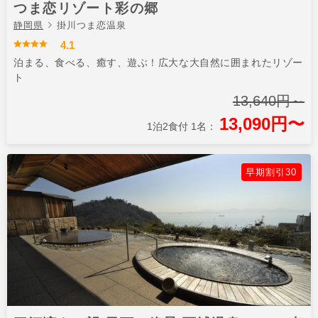
つま恋リゾート彩の郷
静岡県
掛川つま恋温泉
4.1
泊まる、食べる、癒す、遊ぶ！広大な大自然に囲まれたリゾー
ト
13,640円～
13,090円〜
1泊2食付 1名：
早期割引30