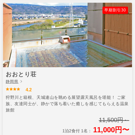
早期割引30
おおとり荘
静岡県
4.2
狩野川と箱根、天城連山を眺める展望露天風呂を堪能！ ご家
族、友達同士が、静かで落ち着いた癒しを感じてもらえる温泉
旅館
11,500円～
11,000円〜
1泊2食付 1名：