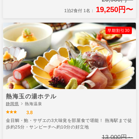
19,250円〜
1泊2食付 1名：
早期割引30
熱海玉の湯ホテル
静岡県
熱海温泉
3.8
金目鯛・鮑・サザエの3大味覚を部屋食で堪能！ 熱海駅まで徒
歩約25分・サンビーチへ約10分の好立地
13,000円～