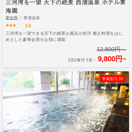
三河湾を一望 天下の絶景 西浦温泉 ホテル東
海園
愛知県
西浦温泉
3.9
三河湾を一望できる天下の絶景お風呂が好評 郷土料理をはじ
めとした豪華会席をお得に堪能
12,800円～
9,800円~
1泊2食付 1名：
早期割引30