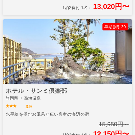
13,020円〜
1泊2食付 1名：
早期割引30
ホテル・サンミ倶楽部
静岡県
熱海温泉
3.9
水平線を望むお風呂と広い客室の海辺の宿
15,950円～
12,150円〜
1泊2食付 1名：