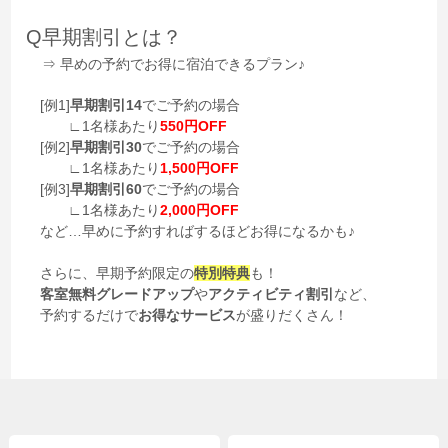
Q早期割引とは？
⇒ 早めの予約でお得に宿泊できるプラン♪
[例1]
早期割引14
でご予約の場合
∟1名様あたり
550円OFF
[例2]
早期割引30
でご予約の場合
∟1名様あたり
1,500円OFF
[例3]
早期割引60
でご予約の場合
∟1名様あたり
2,000円OFF
など…早めに予約すればするほどお得になるかも♪
さらに、早期予約限定の
特別特典
も！
客室
無料グレードアップ
や
アクティビティ割引
など、
予約するだけで
お得なサービス
が盛りだくさん！