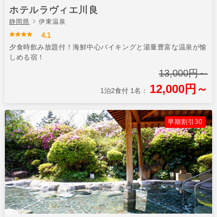
ホテルラヴィエ川良
静岡県
伊東温泉
4.1
夕食時飲み放題付！海鮮中心バイキングと湯量豊富な温泉が愉
しめる宿！
13,000円～
12,000円～
1泊2食付 1名：
早期割引30