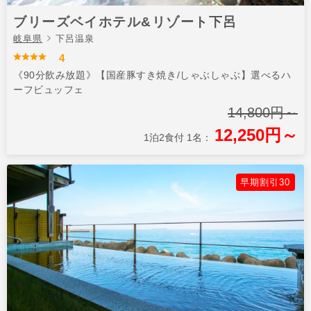
ブリーズベイホテル&リゾート下呂
岐阜県
下呂温泉
4
《90分飲み放題》【国産豚すき焼き/しゃぶしゃぶ】選べるハ
ーフビュッフェ
14,800円～
12,250円～
1泊2食付 1名：
早期割引30