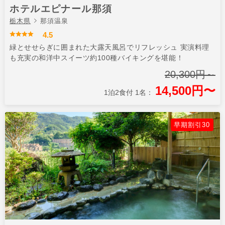
ホテルエピナール那須
栃木県
那須温泉
4.5
緑とせせらぎに囲まれた大露天風呂でリフレッシュ 実演料理
も充実の和洋中スイーツ約100種バイキングを堪能！
20,300円～
14,500円〜
1泊2食付 1名：
早期割引30