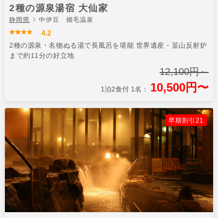
2種の源泉湯宿 大仙家
静岡県
中伊豆 畑毛温泉
4.2
2種の源泉・名物ぬる湯で長風呂を堪能 世界遺産・韮山反射炉
まで約11分の好立地
12,100円～
10,500円〜
1泊2食付 1名：
早期割引21