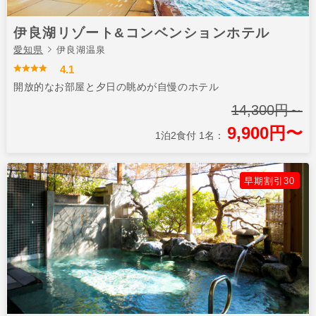
伊良湖リゾート&コンベンションホテル
愛知県
伊良湖温泉
4.1
開放的なお部屋と夕日の眺めが自慢のホテル
14,300円～
9,900円〜
1泊2食付 1名：
早期割引30