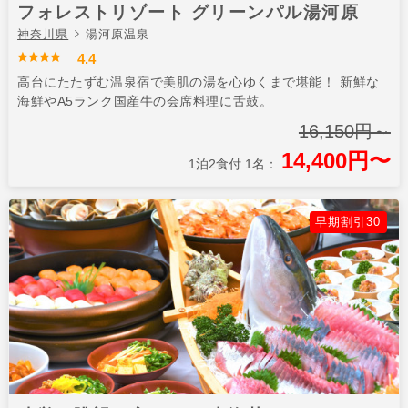
フォレストリゾート グリーンパル湯河原
神奈川県
湯河原温泉
4.4
高台にたたずむ温泉宿で美肌の湯を心ゆくまで堪能！ 新鮮な
海鮮やA5ランク国産牛の会席料理に舌鼓。
16,150円～
14,400円〜
1泊2食付 1名：
早期割引30