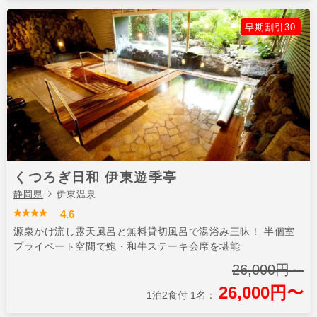
早期割引30
くつろぎ日和 伊東遊季亭
静岡県
伊東温泉
4.6
源泉かけ流し露天風呂と無料貸切風呂で湯浴み三昧！ 半個室
プライベート空間で鮑・和牛ステーキ会席を堪能
26,000円～
26,000円〜
1泊2食付 1名：