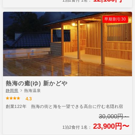
早期割引30
熱海の癒(ゆ) 新かどや
静岡県
熱海温泉
4.3
創業122年 熱海の街と海を一望できる高台に佇む名隠れ宿
30,000円～
23,900円〜
1泊2食付 1名：