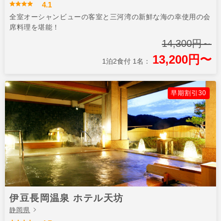
4.1
全室オーシャンビューの客室と三河湾の新鮮な海の幸使用の会
席料理を堪能！
14,300円～
13,200円〜
1泊2食付 1名：
早期割引30
伊豆長岡温泉 ホテル天坊
静岡県