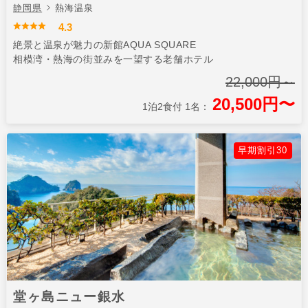
静岡県
熱海温泉
4.3
絶景と温泉が魅力の新館AQUA SQUARE
相模湾・熱海の街並みを一望する老舗ホテル
22,000円～
20,500円〜
1泊2食付 1名：
早期割引30
堂ヶ島ニュー銀水