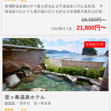
4.1
奥飛騨温泉郷の中で最も歴史ある平湯温泉に佇む温泉宿。 平
湯温泉のなかでも最大級の広さを誇る大浴場露天風呂は圧巻。
18,150円～
21,800円〜
1泊2食付 1名：
早期割引30
堂ヶ島温泉ホテル
静岡県
西伊豆 堂ヶ島温泉
3.7