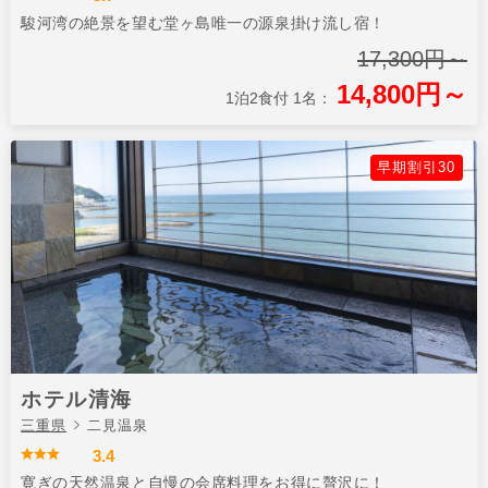
駿河湾の絶景を望む堂ヶ島唯一の源泉掛け流し宿！
17,300円～
14,800円～
1泊2食付 1名：
早期割引30
ホテル清海
三重県
二見温泉
3.4
寛ぎの天然温泉と自慢の会席料理をお得に贅沢に！