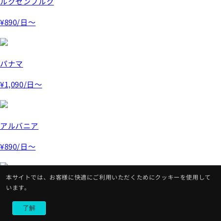
ルクセンブルク
¥890
/日～
パナマ
¥1,090
/日～
アルバニア
¥890
/日～
本サイトでは、お客様に快適にご利用いただくためにクッキーを使用して
モナコ
います。
¥890
/日～
了解