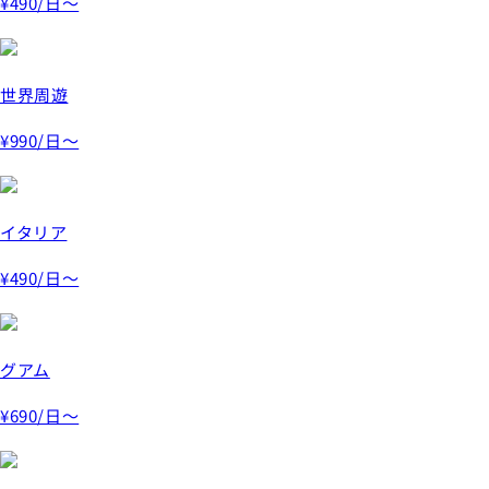
¥490
/日～
世界周遊
¥990
/日～
イタリア
¥490
/日～
グアム
¥690
/日～