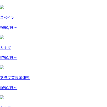
スペイン
¥690
/日～
カナダ
¥790
/日～
アラブ首長国連邦
¥690
/日～