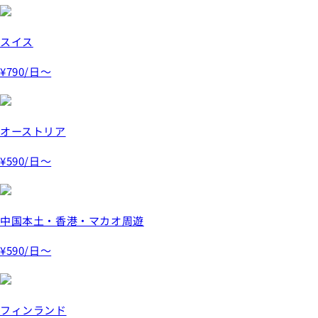
スイス
¥790
/日～
オーストリア
¥590
/日～
中国本土・香港・マカオ周遊
¥590
/日～
フィンランド