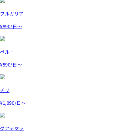
ブルガリア
¥890
/日～
ペルー
¥890
/日～
チリ
¥1,090
/日～
グアテマラ