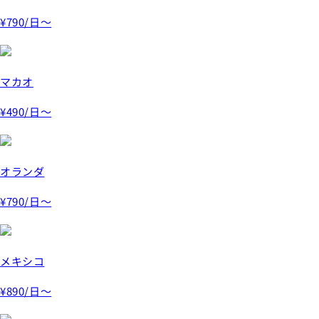
¥790
/日～
マカオ
¥490
/日～
オランダ
¥790
/日～
メキシコ
¥890
/日～