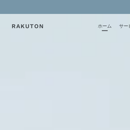
コ
ン
テ
RAKUTON
ホーム
サー
ン
ツ
に
ス
キ
ッ
プ
す
る