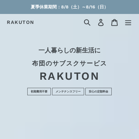
コ
夏季休業期間：8/8（土）～8/16（日）
ン
テ
検索
RAKUTON
ログイン
カート
ン
ツ
に
一人暮らしの新生活に
ス
キ
布団のサブスクサービス
ッ
RAKUTON
プ
す
る
初期費用不要
メンテナンスフリー
安心の定額料金