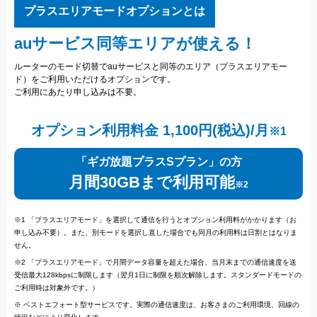
プラスエリアモードオプションとは
auサービス同等エリアが使える！
ルーターのモード切替でauサービスと同等のエリア（プラスエリアモー
ド）をご利用いただけるオプションです。
ご利用にあたり申し込みは不要。
オプション利用料金 1,100円(税込)/月
※1
「ギガ放題プラスSプラン」の方
月間30GBまで利用可能
※2
※1 「プラスエリアモード」を選択して通信を行うとオプション利用料がかかります（お
申し込み不要）。また、別モードを選択し直した場合でも同月の利用料は日割とはなりま
せん。
※2 「プラスエリアモード」で月間データ容量を超えた場合、当月末までの通信速度を送
受信最大128kbpsに制限します（翌月1日に制限を順次解除します。スタンダードモードの
ご利用時は対象外です。）
※ ベストエフォート型サービスです。実際の通信速度は、お客さまのご利用環境、回線の