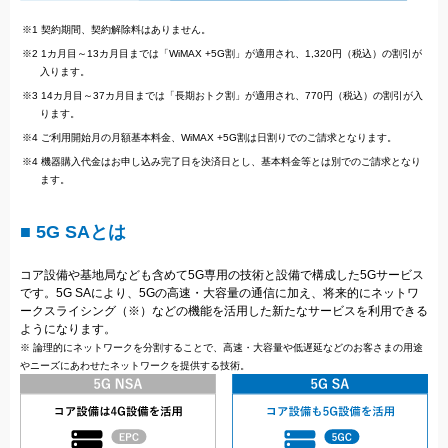
※1 契約期間、契約解除料はありません。
※2 1カ月目～13カ月目までは「WiMAX +5G割」が適用され、1,320円（税込）の割引が
入ります。
※3 14カ月目～37カ月目までは「長期おトク割」が適用され、770円（税込）の割引が入
ります。
※4 ご利用開始月の月額基本料金、WiMAX +5G割は日割りでのご請求となります。
※4 機器購入代金はお申し込み完了日を決済日とし、基本料金等とは別でのご請求となり
ます。
■ 5G SAとは
コア設備や基地局なども含めて5G専用の技術と設備で構成した5Gサービス
です。5G SAにより、5Gの高速・大容量の通信に加え、将来的にネットワ
ークスライシング（※）などの機能を活用した新たなサービスを利用できる
ようになります。
※ 論理的にネットワークを分割することで、高速・大容量や低遅延などのお客さまの用途
やニーズにあわせたネットワークを提供する技術。