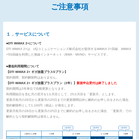
ご注意事項
１．サービスについて
■DTI WiMAX 2+について
DTI WiMAX 2+は、UQコミュニケーションズ株式会社が提供するWiMAX 2+回線、WiMAX
+5G回線を利用した無線インターネット（BWA・MVNO）サービスです。
■最低利用期間について
【DTI WiMAX 2+ ギガ放題プラスSプラン】
契約期間、契約解除料はありません。
【DTI WiMAX 2+ ギガ放題プラスプラン（2年）】
新規申込受付は終了しました
契約期間は2年単位で自動更新となります。
利用開始日を含む月の翌月を1カ月目として、25カ月目を「更新月」とします。
更新月前月の26日から更新月の25日までの更新期間以外に解約のお申し出をされた場合、
契約解除料として1,100円（税込）が発生します。
更新月前月の26日から更新月の25日までに解約のお申し出をされた場合、「更新月」での
解約となり契約解除料は発生しません。