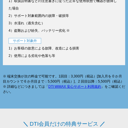
1）取扱説明書などの注意書きに従った正常な使用状態で機器が故障し
た場合
2）サポート対象範囲内の故障・破損等
3）水濡れ（過失含む）
4）盗難および紛失、バッテリー劣化 ※
サポート対象外
1）お客様の故意による故障、改造による損害
2）使用による劣化や色落ち等
※ 端末交換が次の料金で可能です。1回目：3,300円（税込）[加入月を 0 か月
目カウントで 6 か月目まで：5,500円（税込）]、2 回目以降：5,500円（税込）
※ 詳細などにつきましては「
DTI WiMAX 安心サポート利用規約
」をご確認くだ
さい。
＼
DTI会員だけの特典サービス
／