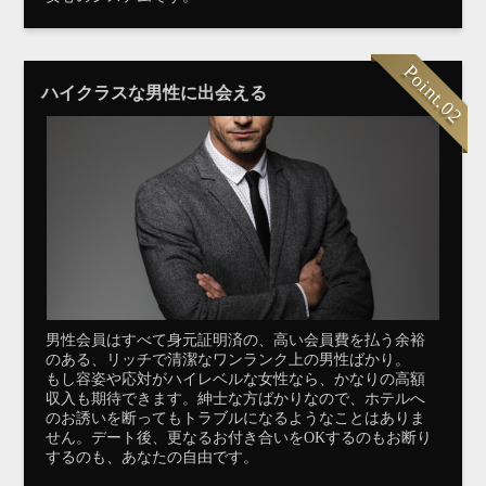
Point.02
ハイクラスな男性に出会える
男性会員はすべて身元証明済の、高い会員費を払う余裕
のある、リッチで清潔なワンランク上の男性ばかり。
もし容姿や応対がハイレベルな女性なら、かなりの高額
収入も期待できます。紳士な方ばかりなので、ホテルへ
のお誘いを断ってもトラブルになるようなことはありま
せん。デート後、更なるお付き合いをOKするのもお断り
するのも、あなたの自由です。