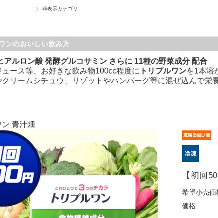
非表示カテゴリ
ワンのおいしい飲み方
ヒアルロン酸 発酵グルコサミン さらに 11種の野菜成分 配合
ュース等、お好きな飲み物100cc程度に
トリプルワン
を1本溶
やクリームシチュウ、リゾットやハンバーグ等に混ぜ込んで栄
ト
ン 青汁畑
【初回50
希望小売価
価格: