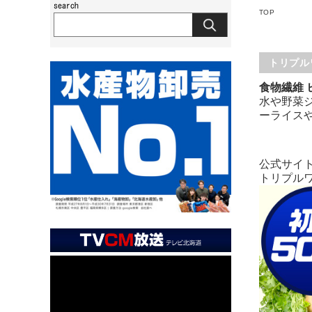
TOP
トリプル
食物繊維 
水や野菜ジ
ーライス
公式サイ
トリプルワ