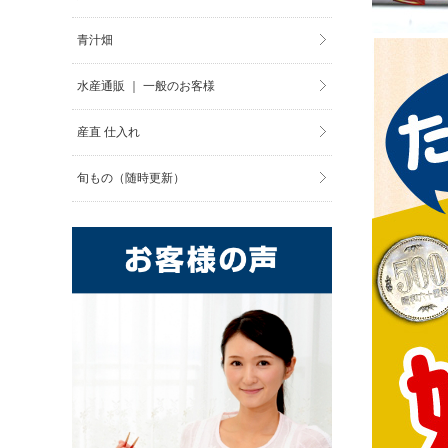
青汁畑
水産通販 ｜ 一般のお客様
産直 仕入れ
旬もの（随時更新）