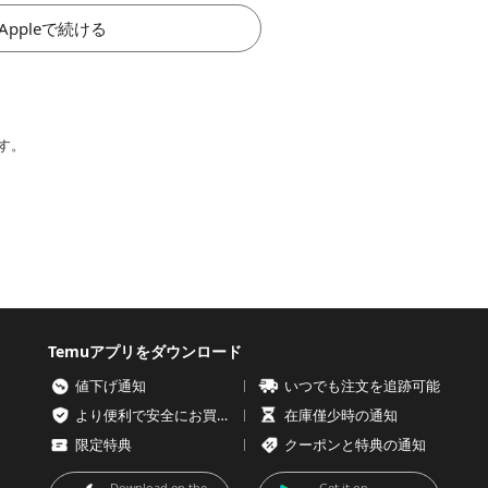
Appleで続ける
す。
Temuアプリをダウンロード
値下げ通知
いつでも注文を追跡可能
より便利で安全にお買い物を
在庫僅少時の通知
限定特典
クーポンと特典の通知
Download on the
Get it on