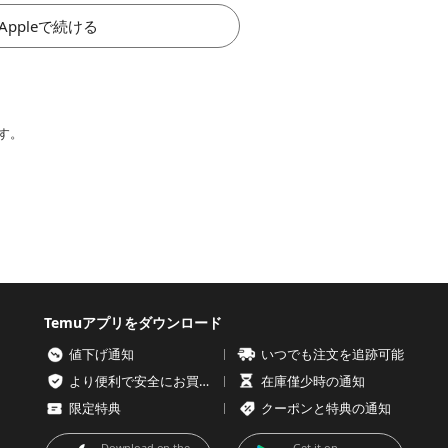
Appleで続ける
す。
Temuアプリをダウンロード
値下げ通知
いつでも注文を追跡可能
より便利で安全にお買い物を
在庫僅少時の通知
限定特典
クーポンと特典の通知
Download on the
Get it on