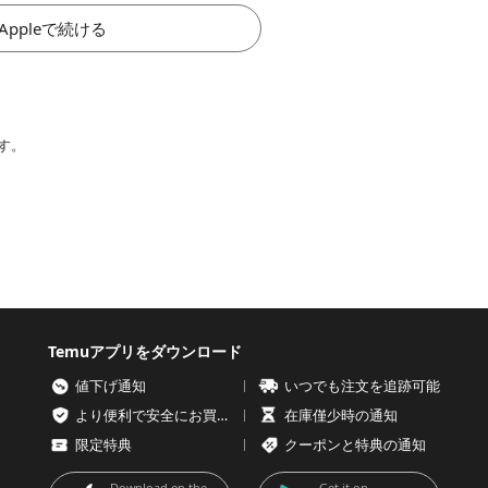
Appleで続ける
す。
Temuアプリをダウンロード
値下げ通知
いつでも注文を追跡可能
より便利で安全にお買い物を
在庫僅少時の通知
限定特典
クーポンと特典の通知
Download on the
Get it on