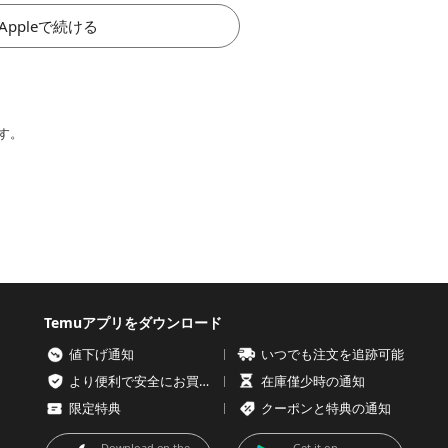
Appleで続ける
す。
Temuアプリをダウンロード
値下げ通知
いつでも注文を追跡可能
より便利で安全にお買い物を
在庫僅少時の通知
限定特典
クーポンと特典の通知
Download on the
Get it on