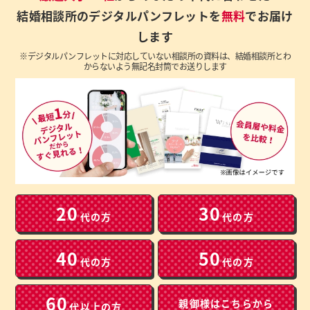
結婚相談所のデジタルパンフレットを
無料
でお届け
します
※デジタルパンフレットに対応していない相談所の資料は、結婚相談所とわ
からないよう無記名封筒でお送りします
20
30
代の方
代の方
40
50
代の方
代の方
60
親御様は
こちらから
代以上の方