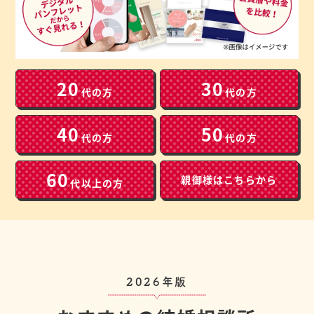
20
30
代の方
代の方
40
50
代の方
代の方
60
親御様は
こちらから
代以上の方
2026年版