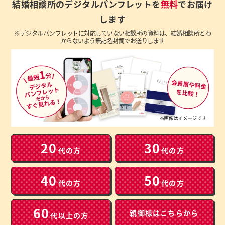
結婚相談所のデジタルパンフレットを
無料
でお届け
します
※デジタルパンフレットに対応していない相談所の資料は、結婚相談所とわ
からないよう無記名封筒でお送りします
20
30
代の方
代の方
40
50
代の方
代の方
60
親御様は
こちらから
代以上の方