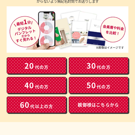
からないよう無記名封筒でお送りします
20
30
代の方
代の方
40
50
代の方
代の方
60
親御様は
こちらから
代以上の方