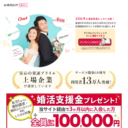
2026年
の最新情報まとめて比較！
厳選大手20社からあなたの年代に合わせた
結婚相談所のパンフを無料でお届けします
デジタルパンフレットで
すぐに閲覧できます
パンフレットをもらう
※一部デジタル非対応のものは郵送となる場合があります
※結婚相談所と分からないよう無記名封筒でお送りします