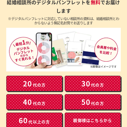
結婚相談所のデジタルパンフレットを
無料
でお届け
します
※デジタルパンフレットに対応していない相談所の資料は、結婚相談所とわ
からないよう無記名封筒でお送りします
20
30
代の方
代の方
40
50
代の方
代の方
60
親御様は
こちらから
代以上の方