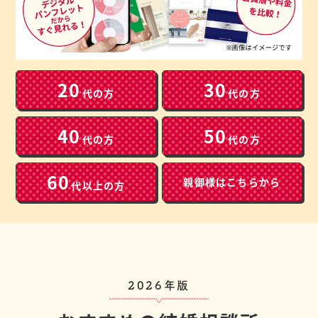
20
30
代の方
代の方
40
50
代の方
代の方
60
親御様は
こちらから
代以上の方
2026年版