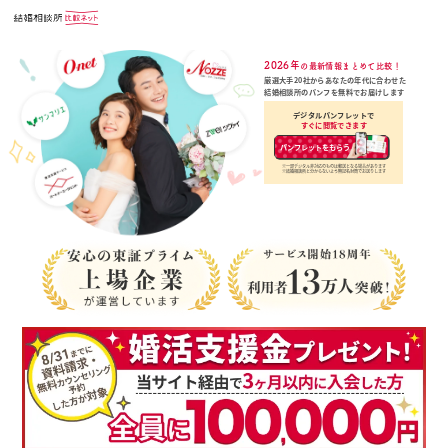
2026年
の最新情報まとめて比較！
厳選大手20社からあなたの年代に合わせた
結婚相談所のパンフを無料でお届けします
デジタルパンフレットで
すぐに閲覧できます
パンフレットをもらう
※一部デジタル非対応のものは郵送となる場合があります
※結婚相談所と分からないよう無記名封筒でお送りします