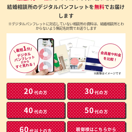
結婚相談所のデジタルパンフレットを
無料
でお届け
します
※デジタルパンフレットに対応していない相談所の資料は、結婚相談所とわ
からないよう無記名封筒でお送りします
20
30
代の方
代の方
40
50
代の方
代の方
60
親御様は
こちらから
代以上の方