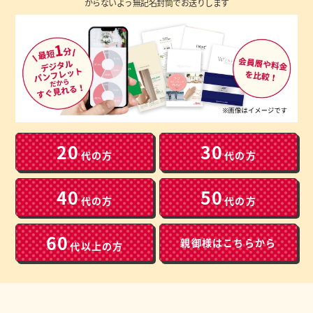
からないよう無記名封筒でお送りします
20
30
代の方
代の方
40
50
代の方
代の方
60
親御様は
こちらから
代以上の方