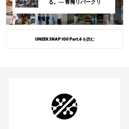
る。― 青梅リバークリ
ーンマラソンと、
KEENのLeave No
Trace
UNEEK SNAP 100 Part.6 を読む