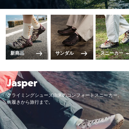
新商品
サンダル
スニーカー
Jasper
クライミングシューズ由来のコンフォートスニーカー。
街履きから旅行まで。