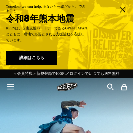
Together we can help. あなたと一緒だから、でき
ること
令和8年熊本地震
KEENは、災害支援パートナーであるOPEN JAPAN
とともに、現地で必要とされる支援活動を応援し
ています。
詳細はこちら
＜会員特典＞新規登録で100Pt／ログインでいつでも送料無料
Targhee 20th 特設ページ Ι 最新ストーリーを読む→
夏季休業期間中の営業について 7月31日更新
令和8年熊本地震に伴う配送遅延のお知らせ
令和8年熊本地震に伴う配送遅延のお知らせ
ー30%Off KEEN DAYS開催中！ー
ー30%Off KEEN DAYS開催中！ー