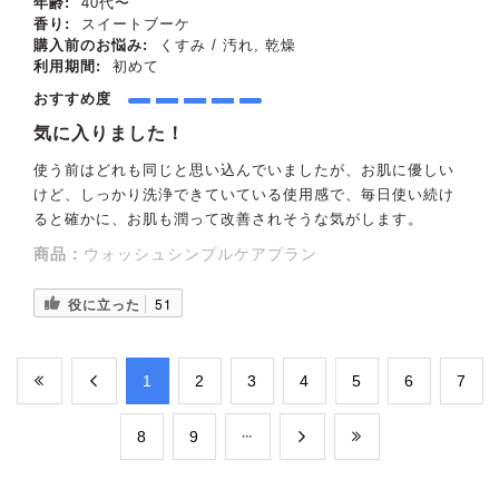
年齢:
40代〜
香り:
スイートブーケ
購入前のお悩み:
くすみ / 汚れ, 乾燥
利用期間:
初めて
おすすめ度
気に入りました！
使う前はどれも同じと思い込んでいましたが、お肌に優しい
けど、しっかり洗浄できていている使用感で、毎日使い続け
ると確かに、お肌も潤って改善されそうな気がします。
商品：
ウォッシュシンプルケアプラン
役に立った
51
​1
​2
​3
​4
​5
​6
​7
​8
​9