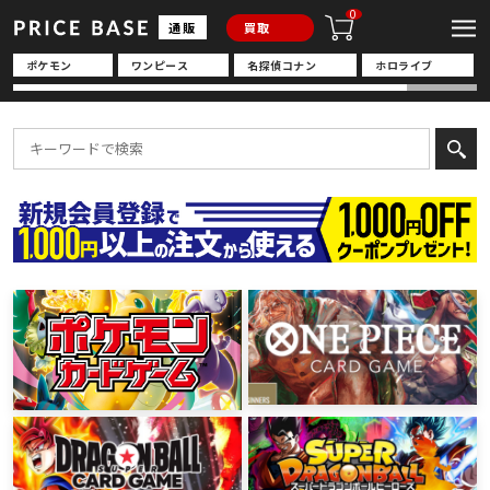
0
通販
買取
ポケモン
ワンピース
名探偵コナン
ホロライブ