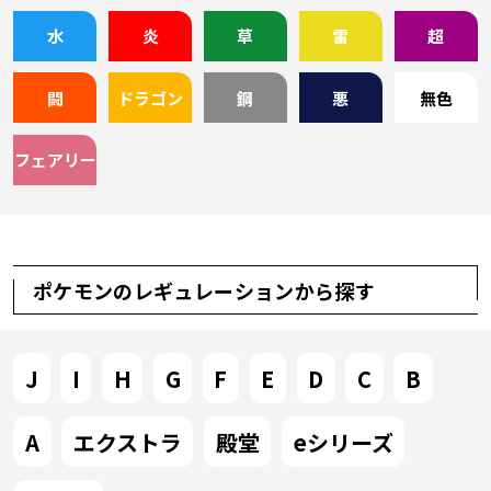
水
炎
草
雷
超
闘
ドラゴン
鋼
悪
無色
フェアリー
ポケモンのレギュレーションから探す
J
I
H
G
F
E
D
C
B
A
エクストラ
殿堂
eシリーズ