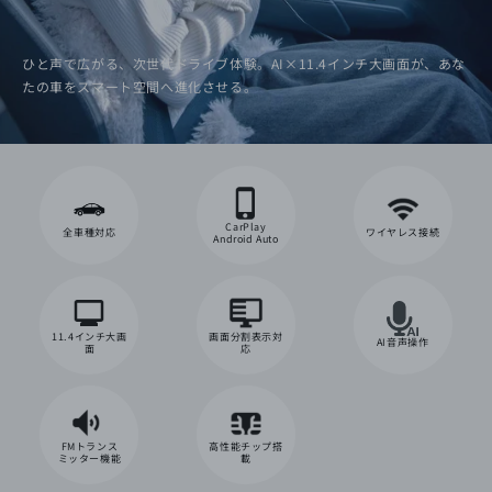
ひと声で広がる、次世代ドライブ体験。AI×11.4インチ大画面が、あな
たの車をスマート空間へ進化させる。
CarPlay
全車種対応
ワイヤレス接続
Android Auto
11.4インチ大画
画面分割表示対
AI音声操作
面
応
FMトランス
高性能チップ搭
ミッター機能
載