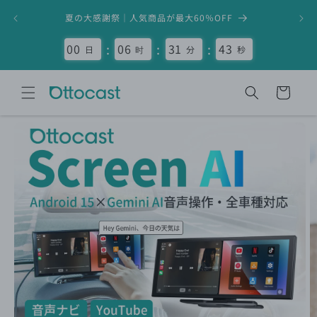
コンテ
【新品
ンツに
夏の大感謝祭｜人気商品が最大60％OFF
進む
:
:
:
00
06
31
40
日
时
分
秒
カ
ー
ト
商品情
報にス
キップ