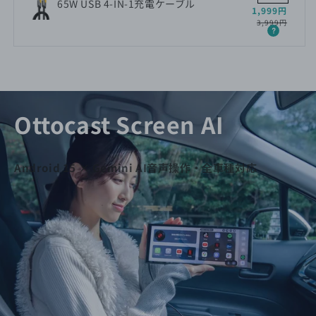
65W USB 4-IN-1充電ケーブル
セ
通
1,999円
ー
常
3,999円
ル
価
価
格
格
Ottocast Screen AI
Android 15 × Gemini AI音声操作・全車種対応