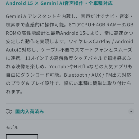
ル
価
Android 15 × Gemini AI音声操作・全車種対応
価
格
Gemini AIアシスタントを内蔵し、音声だけでナビ・音楽・
格
検索まで直感的に操作可能。8コアCPU＋4GB RAM＋32GB
ROMの高性能設計と最新Android 15により、常に高速かつ
安定した動作を実現します。ワイヤレスCarPlay / Android
Autoに対応し、ケーブル不要でスマートフォンとスムーズ
に連携。11.4インチの高解像度タッチパネルで臨場感あふ
れる映像を楽しめ、YouTubeやNetflixなどの人気アプリも
自由にダウンロード可能。Bluetooth / AUX / FM出力対応
のプラグ＆プレイ設計で、幅広い車種に簡単に取り付けら
れます。
国内入荷済み
モデル