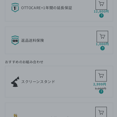
OTTOCARE+1年間の延長保証
通
12,800円
常
価
格
返品送料保険
通
1,000円
常
価
格
おすすめのお組み合わせ
スクリーンスタンド
セ
通
2,999円
ー
常
5,000円
ル
価
価
格
格