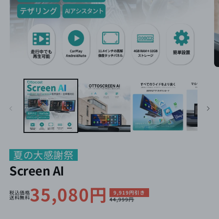
夏の大感謝祭
Screen AI
セ
35,080円
通
税込価格
9,919円引き
送料無料
44,999円
ー
常