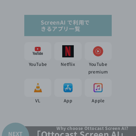
ScreenAI で利用で
きるアプリ一覧
YouTube
Netflix
YouTube
premium
VL
App
Apple
Why choose Ottocast Screen AI?
「Ottocast Screen AI」
NEXT