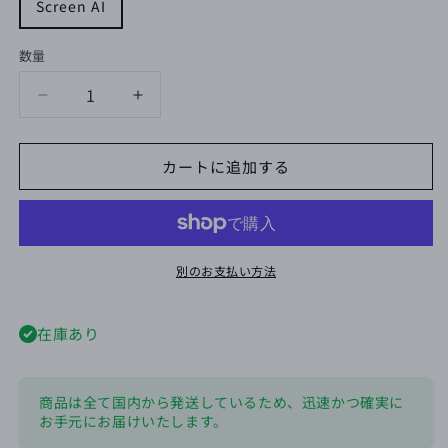
Screen AI
数量
Screen
Screen
AI
AI
の
の
カートに追加する
数
数
量
量
を
を
減
増
ら
や
別のお支払い方法
す
す
在庫あり
商品は全て国内から発送しているため、迅速かつ確実に
お手元にお届けいたします。