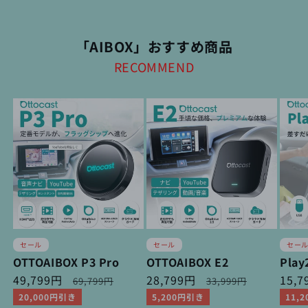
「AIBOX」おすすめ商品
RECOMMEND
セール
セール
セー
OTTOAIBOX P3 Pro
OTTOAIBOX E2
Play
セ
49,799円
通
セ
28,799円
通
セ
15,
69,799円
33,999円
ー
常
ー
常
ー
20,000円引き
5,200円引き
11,