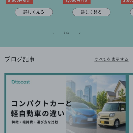
5,000円引き
3,000円引き
2,0
ル
価
ル
価
ル
価
格
価
格
価
詳しく見る
詳しく見る
格
格
格
の
1
/
3
ブログ記事
すべてを表示する