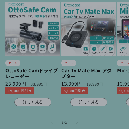
セール
セール
セー
OttoSafe Camドライブ
Car Tv Mate Max アダ
Mirr
レコーダー
プター
セ
23,999円
通
セ
13,999円
通
セ
13,
38,999円
19,999円
ー
常
ー
常
ー
15,000円引き
6,000円引き
9,5
ル
価
ル
価
ル
価
格
価
格
価
詳しく見る
詳しく見る
格
格
格
の
1
/
2