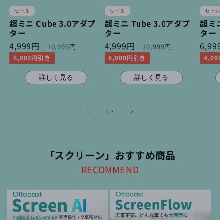
セール
セール
セー
超ミニ Cube 3.0アダプ
超ミニ Tube 3.0アダプ
超ミニ
ター
ター
ター
セ
4,999円
通
セ
4,999円
通
セ
6,9
10,999円
10,999円
ー
常
ー
常
ー
6,000円引き
6,000円引き
4,0
ル
価
ル
価
ル
価
格
価
格
価
詳しく見る
詳しく見る
格
格
格
の
1
/
3
「スクリーン」おすすめ商品
RECOMMEND