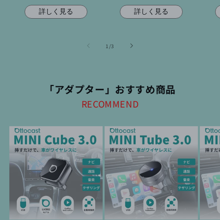
ル
価
ル
価
ル
価
格
価
格
価
詳しく見る
詳しく見る
格
格
格
の
1
/
3
「アダプター」おすすめ商品
RECOMMEND