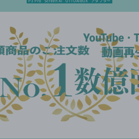
P3 Pro
Screen AI
OTTOAIBOX
アダプター