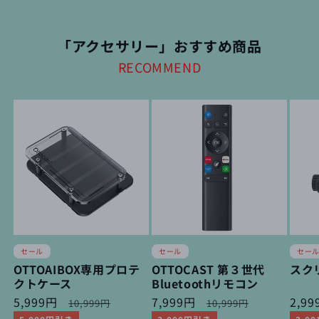
「アクセサリー」おすすめ商品
RECOMMEND
セール
セー
セール
OTTOAIBOX専用プロテ
スク
OTTOCAST 第３世代
クトケース
Bluetoothリモコン
セ
5,999円
通
セ
7,999円
通
セ
2,9
10,999円
10,999円
ー
常
ー
常
ー