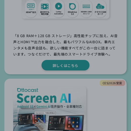
「8 GB RAM＋128 GB ストレージ」⾼性能チップに加え、AI⾳
声とHDMI™出⼒を融合した、最もパワフルなAIBOX。⾞内エ
ンタメも⾳声会話も、欲しい機能すべてがこの⼀台に詰まって
います。つなぐだけで、最先端のスマートドライブ体験へ。
詳しくはこちら
CES2026受賞