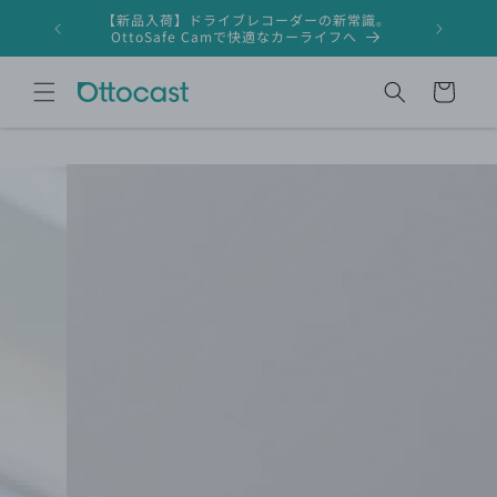
コンテ
【新品入荷】ドライブレコーダーの新常識。
ンツに
ドライブレ
OttoSafe Camで快適なカーライフへ
進む
カ
ー
ト