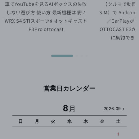
車でYouTubeを見るAIボックスの失敗
【クルマで動画】
しない選び方 使い方 最新機種は凄い
SIM）で Android1
WRX S4 STIスポーツ♯ オットキャスト
／CarPlay
P3Pro ottocast
OTTOCAST E
に集約でき
営業日カレンダー
8
月
2026.09 >
日
月
火
水
木
金
土
日
1