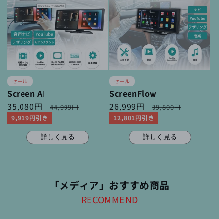
セール
セール
Screen AI
ScreenFlow
セ
35,080円
通
セ
26,999円
通
44,999円
39,800円
ー
常
ー
常
9,919円引き
12,801円引き
ル
価
ル
価
価
格
価
格
詳しく見る
詳しく見る
格
格
「メディア」おすすめ商品
RECOMMEND