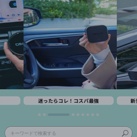
ル
迷ったらコレ！コスパ最強
新