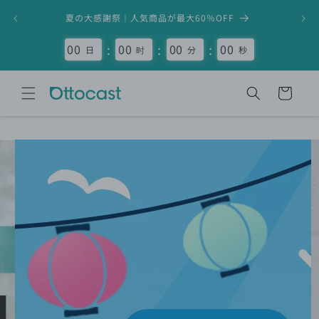
コンテ
【新品
ンツに
夏の大感謝祭｜人気商品が最大60％OFF
進む
:
:
:
00
00
00
00
日
时
分
秒
カ
ー
ト