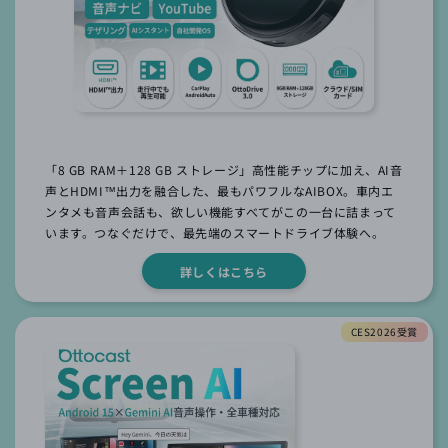
「8 GB RAM＋128 GB ストレージ」⾼性能チップに加え、AI⾳
声とHDMI™出⼒を融合した、最もパワフルなAIBOX。⾞内エ
ンタメも⾳声会話も、欲しい機能すべてがこの⼀台に詰まって
います。つなぐだけで、最先端のスマートドライブ体験へ。
詳しくはこちら
CES2026受賞