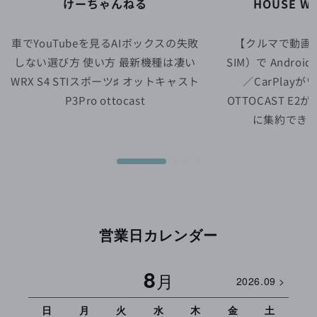
けーちゃんねる
HOUSE WI
車でYouTubeを見るAIボックスの失敗
【クルマで動画】
しない選び方 使い方 最新機種は凄い
SIM）で Android1
WRX S4 STIスポーツ♯ オットキャスト
／CarPlay
P3Pro ottocast
OTTOCAST E
に集約でき
営業日カレンダー
8
月
2026.09 >
日
月
火
水
木
金
土
日