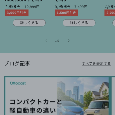
セ
7,999円
通
セ
5,999円
通
セ
2,9
10,999円
7,499円
ー
常
ー
常
ー
3,000円引き
1,500円引き
2,0
ル
価
ル
価
ル
価
格
価
格
価
詳しく見る
詳しく見る
格
格
格
の
1
/
3
ブログ記事
すべてを表示する