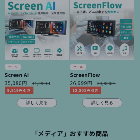
セール
セール
Screen AI
ScreenFlow
セ
35,080円
通
セ
26,999円
通
44,999円
39,800円
ー
常
ー
常
9,919円引き
12,801円引き
ル
価
ル
価
価
格
価
格
詳しく見る
詳しく見る
格
格
「メディア」おすすめ商品