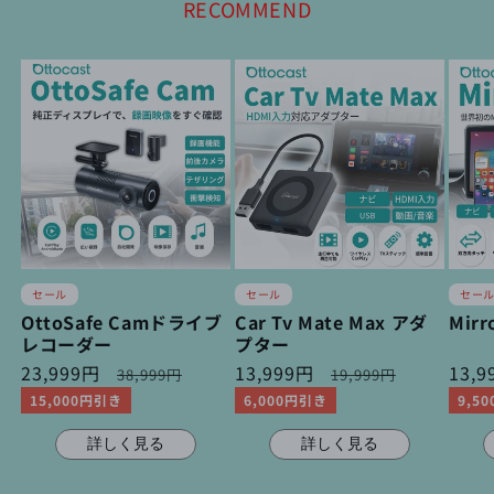
RECOMMEND
セール
セール
セー
OttoSafe Camドライブ
Car Tv Mate Max アダ
Mirr
レコーダー
プター
セ
23,999円
通
セ
13,999円
通
セ
13,
38,999円
19,999円
ー
常
ー
常
ー
15,000円引き
6,000円引き
9,5
ル
価
ル
価
ル
価
格
価
格
価
詳しく見る
詳しく見る
格
格
格