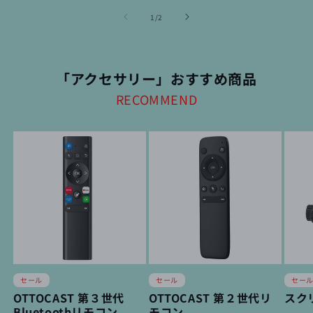
の
1
/
2
「アクセサリー」おすすめ商品
RECOMMEND
セール
セー
セール
OTTOCAST 第２世代リ
スク
OTTOCAST 第３世代
モコン
Bluetoothリモコン