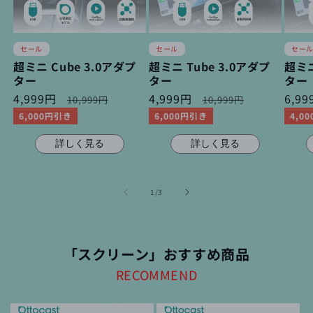
セール
セール
セー
超ミニ Cube 3.0アダプ
超ミニ Tube 3.0アダプ
超ミニ
ター
ター
ター
セ
4,999円
通
セ
4,999円
通
セ
6,9
10,999円
10,999円
ー
常
ー
常
ー
6,000円引き
6,000円引き
4,0
ル
価
ル
価
ル
価
格
価
格
価
詳しく見る
詳しく見る
格
格
格
の
1
/
3
「スクリーン」おすすめ商品
RECOMMEND