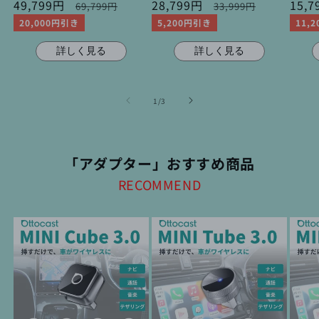
セ
49,799円
通
セ
28,799円
通
セ
15,
69,799円
33,999円
ー
常
ー
常
ー
20,000円引き
5,200円引き
11,
ル
価
ル
価
ル
価
格
価
格
価
詳しく見る
詳しく見る
格
格
格
の
1
/
3
「アダプター」おすすめ商品
RECOMMEND