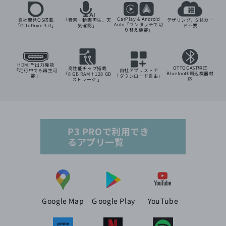
CarPlay & Android
自社開発OS搭載
テザリング、SIMカー
「音楽・動画再生、天
Auto「ワンタッチで切
「OttoDrive 3.0」
ド不要
気確認」
り替え機能」
HDMI™出力機能
OTTOCAST純正
高性能チップ搭載
「走行中でも再生可
自社アプリストア
Bluetooth周辺機器対
「8 GB RAM＋128 GB
能」
「ダウンロード自由」
応
ストレージ 」
P3 PROで利用でき
るアプリ一覧
Google Map
Ｇoogle Play
YouTube