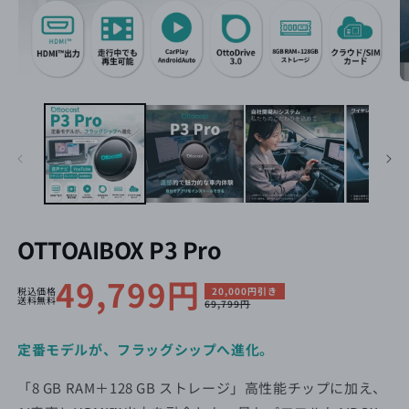
OTTOAIBOX P3 Pro
セ
49,799円
通
税込価格
20,000円引き
送料無料
69,799円
ー
常
ル
価
定番モデルが、フラッグシップへ進化。
価
格
「8 GB RAM＋128 GB ストレージ」⾼性能チップに加え、