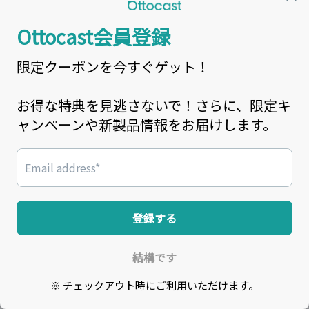
Netflix / YouTube / Amazon Prime Video など 人気ア
プリに対応 & 助手席・後部座席は走行中でも視聴可
能。
"Closer to the heart"
「心にもっと近い」
NEXT
FLOW
P3 Pro開発理念