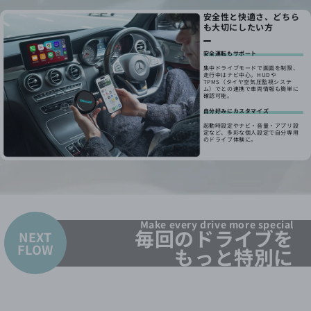
安全性と快適さ、どちら
も大切にしたい方
安全運転もサポート
集中ドライブモードで画面を制限、
走行中はナビ中心。HUDや
TPMS（タイヤ空気圧監視システ
ム）でとの連携で車両情報も簡単に
確認可能。
自分好みにカスタマイズ
起動時設定やナビ・音量・アプリ設
定など、多彩な個人設定で自分専用
のドライブ体験に。
Make every drive more special
毎回のドライブを
NEXT
FLOW
もっと特別に