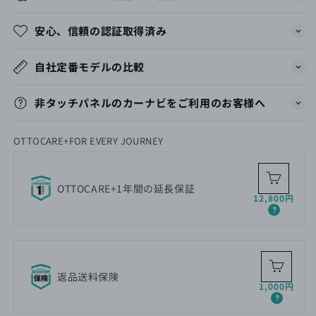
安心、信頼の認証取得済み
自社定番モデルの比較
非タッチパネルのカーナビをご利用のお客様へ
OTTOCARE+FOR EVERY JOURNEY
OTTOCARE+1年間の延長保証
通
12,800円
常
価
格
返品送料保険
通
1,000円
常
価
格