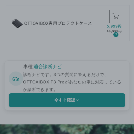
格
OTTOAIBOX専用プロテクトケース
セ
通
5,999円
ー
常
10,999円
ル
価
価
格
格
車種
適合診断ナビ
診断ナビです。3つの質問に答えるだけで、
OTTOAIBOX P3 Proがあなたの車に対応している
か診断できます。
今すぐ確認