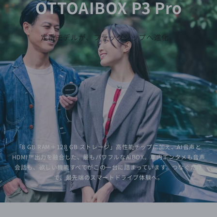
OTTOAIBOX P3 Pro
定番モデルが、フラッグシップへ進化。
「8 GB RAM＋128 GB ストレージ」⾼性能チップに加え、AI⾳声と
HDMI™出⼒を融合した、最もパワフルなAIBOX。⾞内エンタメも⾳声
会話も、欲しい機能すべてがこの⼀台に詰まっています。つなぐだけ
で、最先端のスマートドライブ体験へ。