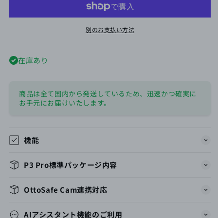
量
量
を
を
減
増
別のお支払い方法
ら
や
す
す
在庫あり
商品は全て国内から発送しているため、迅速かつ確実に
お手元にお届けいたします。
機能
P3 Pro標準パッケージ内容
OttoSafe Cam連携対応
AIアシスタント機能のご利用