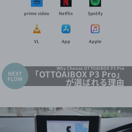
prime video
Netflix
Spotify
VL
App
Apple
Why Choose OTTOAIBOX P3 Pro
「OTTOAIBOX P3 Pro」
NEXT
FLOW
が選ばれる理由