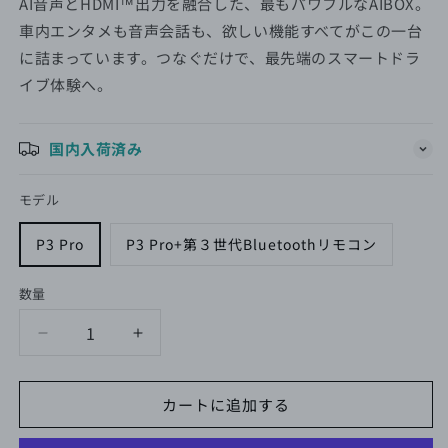
格
AI⾳声とHDMI™出⼒を融合した、最もパワフルなAIBOX。
⾞内エンタメも⾳声会話も、欲しい機能すべてがこの⼀台
に詰まっています。つなぐだけで、最先端のスマートドラ
イブ体験へ。
国内入荷済み
モデル
P3 Pro
P3 Pro+第３世代Bluetoothリモコン
数量
OTTOAIBOX
OTTOAIBOX
P3
P3
Pro
Pro
カートに追加する
の
の
数
数