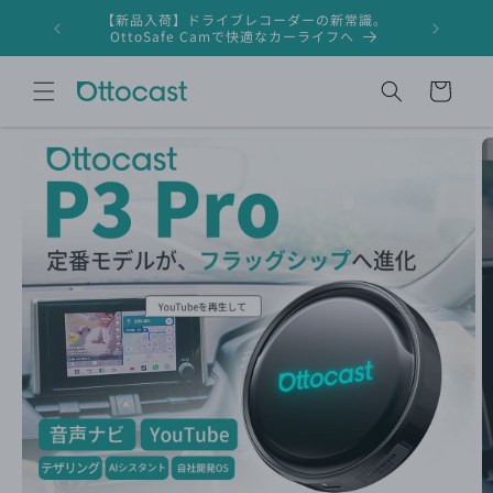
コンテ
【新品入荷】ドライブレコーダーの新常識。
ンツに
ドライブレ
OttoSafe Camで快適なカーライフへ
進む
カ
ー
ト
商品情
報にス
キップ