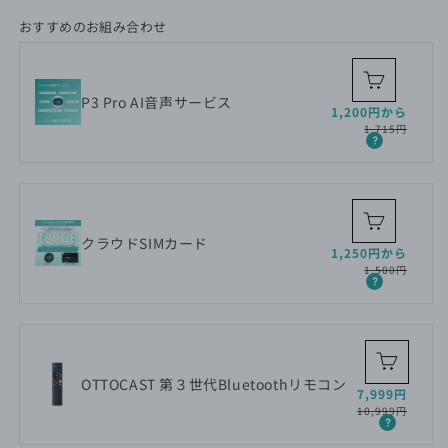
おすすめのお組み合わせ
P3 Pro AI音声サービス
セ
通
1,200円から
ー
常
1,715円
ル
価
価
格
格
クラウドSIMカード
セ
通
1,250円から
ー
常
1,500円
ル
価
価
格
格
OTTOCAST 第３世代Bluetoothリモコン
セ
通
7,999円
ー
常
10,999円
ル
価
価
格