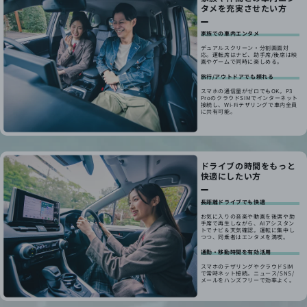
タメを充実させたい方
家族での車内エンタメ
デュアルスクリーン・分割画面対
応。運転席はナビ、助手席/後席は映
画やゲームで同時に楽しめる。
旅行/アウトドアでも頼れる
スマホの通信量がゼロでもOK。P3
ProのクラウドSIMでインターネット
接続し、Wi-Fiテザリングで車内全員
に共有可能。
ドライブの時間をもっと
快適にしたい方
長距離ドライブでも快適
お気に入りの音楽や動画を後席や助
手席で再生しながら、AIアシスタン
トでナビ＆天気確認。運転に集中し
つつ、同乗者はエンタメを満喫。
通勤・移動時間を有効活用
スマホのテザリングやクラウドSIM
で常時ネット接続。ニュース/SNS/
メールをハンズフリーで効率よく。