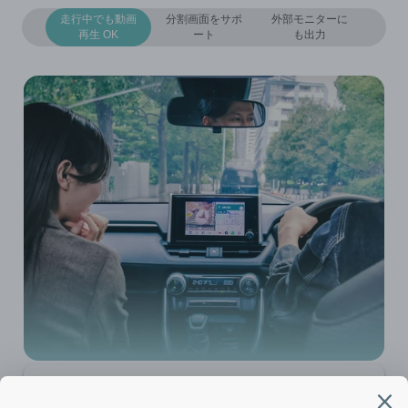
走行中でも動画
分割画面をサポ
外部モニターに
再生 OK
ート
も出力
走行中でも動画再生 OK