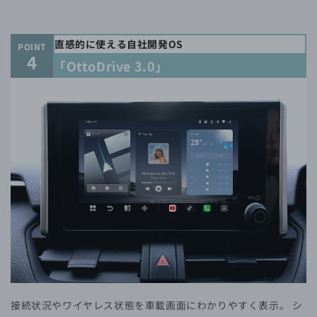
直感的に使える自社開発OS
POINT
4
「OttoDrive 3.0」
接続状況やワイヤレス状態を車載画面にわかりやすく表示。 シ