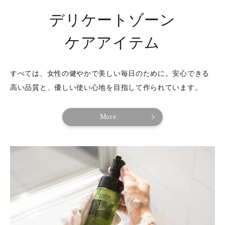
デリケートゾーン
ケアアイテム
すべては、​女性の​健やかで​美しい​毎日の​ために。​安心できる​
高い​品質と、​優しい​使い心地を​目指して​作られています。​
More