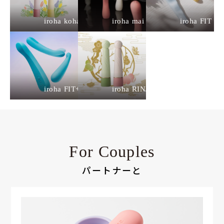
iroha koharu
iroha mai
iroha FIT
iroha FIT+
iroha RIN/RIN+
For Couples
パートナーと