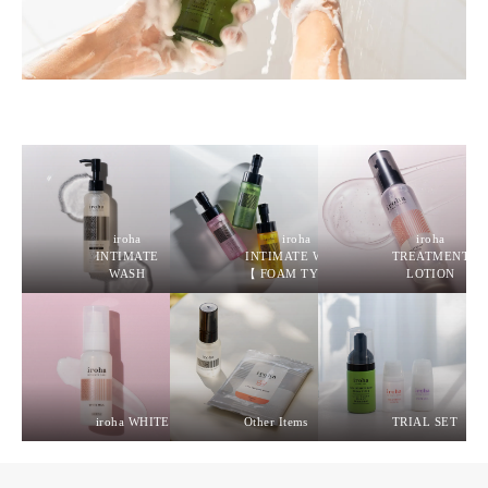
iroha
iroha
iroha
INTIMATE
INTIMATE WASH
TREATMENT
WASH
【 FOAM TYPE 】
LOTION
iroha WHITE MILK
Other Items
TRIAL SET