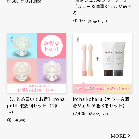
¥1,500
(税込¥1,650)
（カラー＆潤滑ジェルが選べ
る）
¥11,033
(税込¥12,136)
5
6
【まとめ買いで​お得】iroha
iroha koharu【カラー＆潤
petit 複数個セット​（4個
滑ジェルが選べるセット】
～）
¥2,435
(税込¥2,678)
¥0
(税込¥0)
MORE