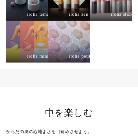
iroha temari
iroha zen
iroha stick
iroha mini
iroha petit
中を楽しむ
からだの奥の心地よさを目覚めさせよう。