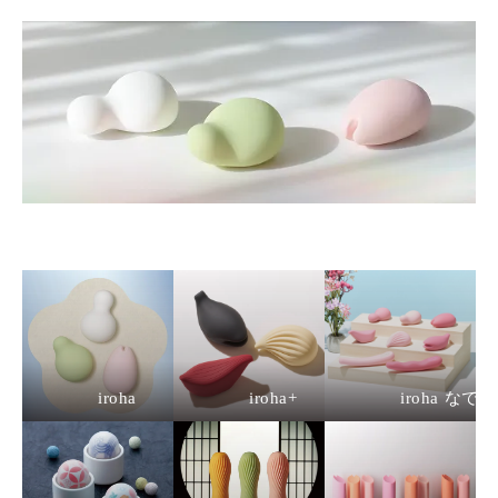
iroha
iroha+
iroha なで