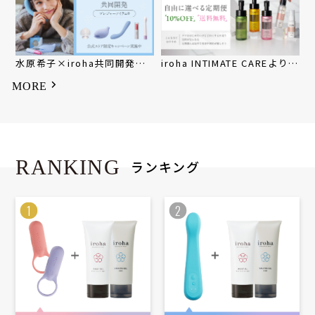
水原希子×iroha共同開発ア
iroha INTIMATE CAREよりど
イテム
り定期便
MORE
RANKING
ランキング
1
2