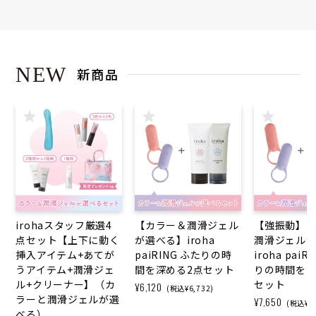
NEW
新商品
irohaスタッフ厳選4
【カラー＆潤滑ジェル
【強振動】
点セット【上下に動く
が選べる】iroha
潤滑ジェル
挿入アイテム+あてが
paiRING ふたりの時
iroha paiR
うアイテム+潤滑ジェ
間を深める2点セット
りの時間を深
ル+クリーナー】（カ
セット
¥6,120
(税込¥6,732)
ラーと潤滑ジェルが選
¥7,650
(税込¥8,
べる）