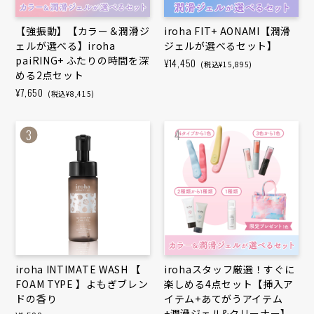
【強振動】【カラー＆潤滑ジ
iroha FIT+ AONAMI【潤滑
ェルが選べる】iroha
ジェルが選べるセット】
paiRING+ ふたりの時間を深
¥14,450
(税込¥15,895)
める2点セット
¥7,650
(税込¥8,415)
3
4
iroha INTIMATE WASH 【
irohaスタッフ厳選！すぐに
FOAM TYPE 】よもぎブレン
楽しめる4点セット【挿入ア
ドの香り
イテム+あてがうアイテム
+潤滑ジェル&クリーナー】