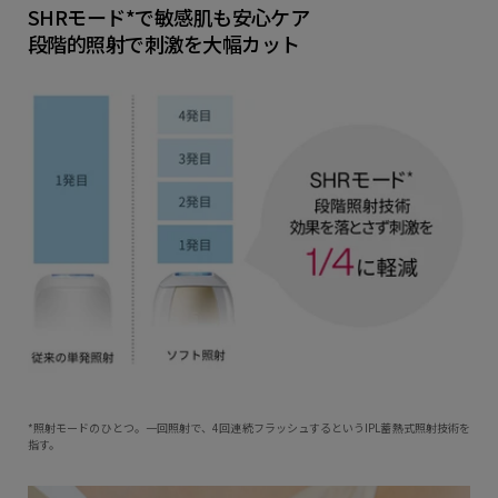
SHRモード*で敏感肌も安心ケア
段階的照射で刺激を大幅カット
*照射モードのひとつ。一回照射で、4回連続フラッシュするというIPL蓄熱式照射技術を
指す。