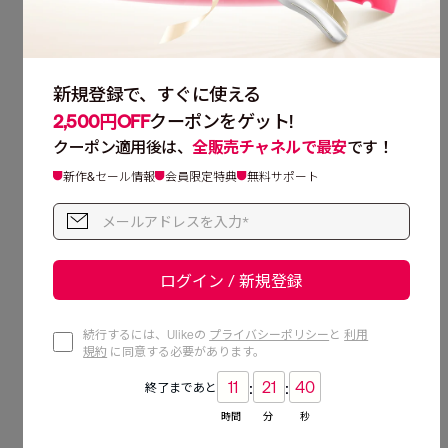
2500円
OFF
最短0.25秒の高速フラッシュ
。
*¹
自動連射機能
で全身時短ケア。
*²
新規登録で、すぐに使える
Reviews
2,500円OFF
クーポンをゲット!
脚のケアは2分
、全身ケアは僅か8分
。
*³
*³
クーポン適用後は、
全販売チャネルで最安
です！
連射機能で、スピーディ、ストレスフリー。
新作&セール情報
会員限定特典
無料サポート
*1. 国際認証機関CVCにより、SHRモードで1秒に4回フラッシュする際の平均間隔を
0.25sとした結果。
1
*2. SHRモードは自動連続照射できません。
*3. 国際認証機関CVCにて、160㎝の男女3名を対象とした試験結果。お手入れにかかる
時間には個人差があります。
ログイン / 新規登録
続行するには、Ulikeの
プライバシーポリシー
と
利用
規約
に同意する必要があります。
:
:
11
21
39
終了まであと
時間
分
秒