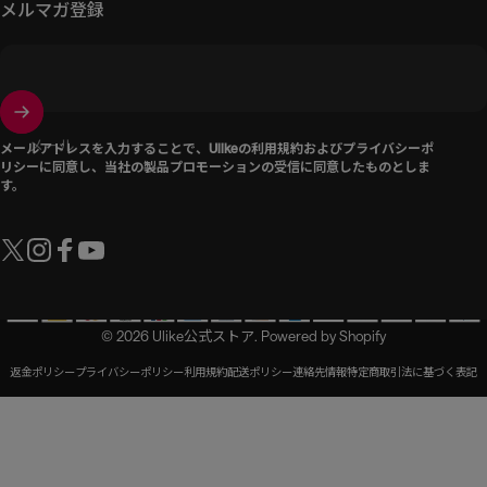
メルマガ登録
メール
メールアドレスを入力することで、Ulikeの
利用規約
および
プライバシーポ
リシー
に同意し、当社の製品プロモーションの受信に同意したものとしま
す。
Twitter
Instagram
Facebook
YouTube
© 2026 Ulike公式ストア. Powered by Shopify
返金ポリシー
プライバシーポリシー
利用規約
配送ポリシー
連絡先情報
特定商取引法に基づく表記