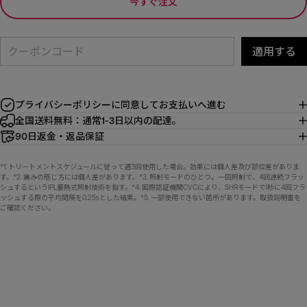
今すぐ注文
適用する
プライバシーポリシーに同意してお支払いへ進む
全国送料無料：通常1-3日以内の配達。
90日返金・返品保証
*1. トリートメントスケジュールに従って週3回使用した場合。効果には個人差及び部位差がありま
す。*2. 痛みの感じ方には個人差があります。*3. 照射モードのひとつ。一回照射で、4回連続フラッ
シュするというIPL蓄熱式照射技術を指す。*4. 国際認証機関CVCにより、SHRモードで1秒に4回フラ
ッシュする際の平均間隔を0.25sとした結果。*5. 一部使用できない箇所があります。取扱説明書を
ご確認ください。