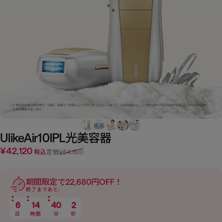
Ulike
Air
10
IPL光美容器
¥42,120
セール価格
通常価格
税込
定価
¥64,800
期間限定で22,680円OFF！
終了まであと:
6
14
40
1
日
時間
分
秒