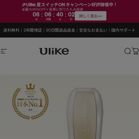
🎉Ulike 夏スイッチON キャンペーン好評開催中！
💰最大40%OFF＋全員に折りたたみ傘🎁
:
:
:
06
06
40
01
詳しく見る>>
日
時間
分
秒
コンテンツにスキップ
スライドショーを一時停止する
送料無料
｜
2年間保証
｜
90日間返品返金
｜
安全なお支払い
｜
国内サポート
サイトナビゲーション
Ulike公式ストア
検索