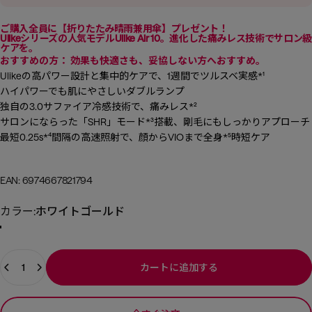
ご購入全員に【折りたたみ晴雨兼用傘】プレゼント！
Ulikeシリーズの人気モデルUlike Air 10。進化した痛みレス技術でサロン
ケアを。
おすすめの方：
効果も快適さも、妥協しない方へおすすめ。
Ulikeの高パワー設計と集中的ケアで、1週間でツルスベ実感*¹
ハイパワーでも肌にやさしいダブルランプ
独自の3.0サファイア冷感技術で、痛みレス*²
サロンにならった「SHR」モード
*³
搭載、剛毛にもしっかりアプローチ
最短0.25s*⁴間隔の高速照射で、顔からVIOまで全身*⁵時短ケア
EAN: 6974667821794
カラー
カラー:
ホワイトゴールド
数量
カートに追加する