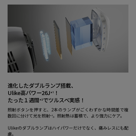
進化したダブルランプ搭載、
Ulike高パワー26J
！
*¹
たった１週間
でツルスベ実感！
*²
照射ボタンを押すと、2本のランプがごくわずかな時間差で複
数回に分けて光を照射
。照射熱は蓄積で、より強力にケア。
*³
Ulikeのダブルランプはハイパワーだけでなく、痛みレスにも配
慮。