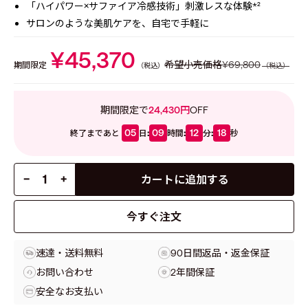
「ハイパワー×サファイア冷感技術」
刺激レスな体験*²
サロンのような美肌ケアを、自宅で手軽に
¥45,370
希望小売価格
¥69,800
期間限定
（税込）
（税込）
期間限定で
24,430円
OFF
05
09
12
16
:
:
:
終了まであと
日
時間
分
秒
−
+
カートに追加する
今すぐ注文
速達・送料無料
90日間返品・返金保証
お問い合わせ
2年間保証
安全なお支払い