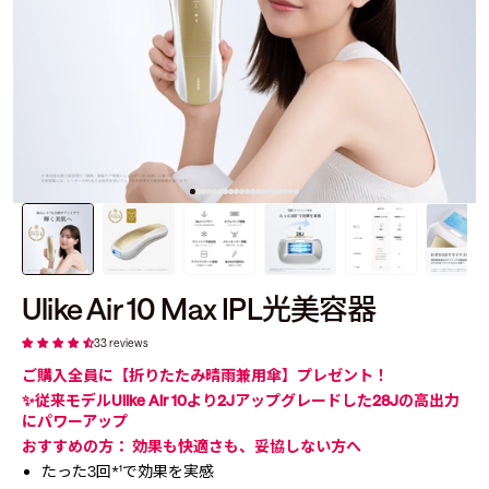
Ulike Air 10 Max IPL光美容器
33 reviews
ご購入全員に【折りたたみ晴雨兼用傘】プレゼント！
✨
従来モデルUlike Air 10より2Jアップグレードした28Jの高出力
にパワーアップ
おすすめの方：
効果も快適さも、妥協しない方へ
たった3回
*¹
で効果を実感