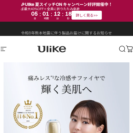
🎉Ulike 夏スイッチON キャンペーン好評開催中！
💰最大40%OFF＋全員に折りたたみ傘🎁
:
:
:
05
01
12
16
詳しく見る>>
日
時間
分
秒
コンテンツにスキップ
スライドショーを一時停止する
送料無料
｜
2年間保証
｜
90日間返品返金
｜
安全なお支払い
｜
国内サポート
サイトナビゲーション
Ulike公式ストア
検索