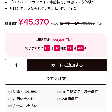
「ハイパワー×サファイア冷感技術」
刺激レスな体験*²
サロンのような美肌ケアを、自宅で手軽に
¥45,370
希望小売価格
¥69,800
期間限定
（税込）
（税込）
期間限定で
24,430円
OFF
07
17
56
42
:
:
:
終了まであと
日
時間
分
秒
−
+
カートに追加する
今すぐ注文
速達・送料無料
90日間返品・返金保証
お問い合わせ
2年間保証
安全なお支払い