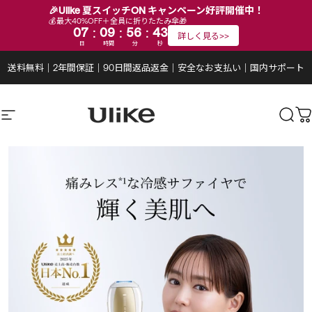
🎉Ulike 夏スイッチON キャンペーン好評開催中！
💰最大40%OFF＋全員に折りたたみ傘🎁
:
:
:
07
09
56
42
詳しく見る>>
日
時間
分
秒
コンテンツにスキップ
スライドショーを一時停止する
送料無料
｜
2年間保証
｜
90日間返品返金
｜
安全なお支払い
｜
国内サポート
サイトナビゲーション
Ulike公式ストア
検索