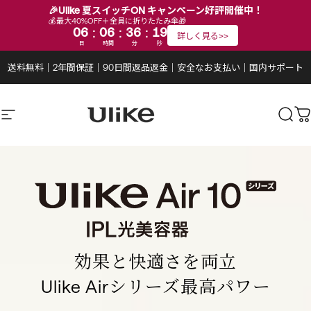
🎉Ulike 夏スイッチON キャンペーン好評開催中！
💰最大40%OFF＋全員に折りたたみ傘🎁
:
:
:
06
06
36
18
詳しく見る>>
日
時間
分
秒
コンテンツにスキップ
スライドショーを一時停止する
送料無料
｜
2年間保証
｜
90日間返品返金
｜
安全なお支払い
｜
国内サポート
サイトナビゲーション
Ulike公式ストア
検索
効果と快適さを両立
Ulike Airシリーズ最高パワー