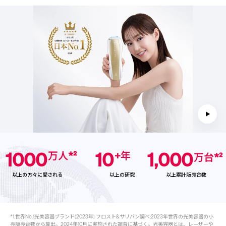
1000
10
1,000
万人*²
+年
万台*²
以上の方々に愛される
以上の研究
以上累計販売台数
*1.世界No.1光美容器ブランド(2023年) フロスト&サリバン調べ;2023年世界の光美容器の小
売販売台数から算出。2024年10月に実施された調査に基づく。光美容器とは、レーザーや