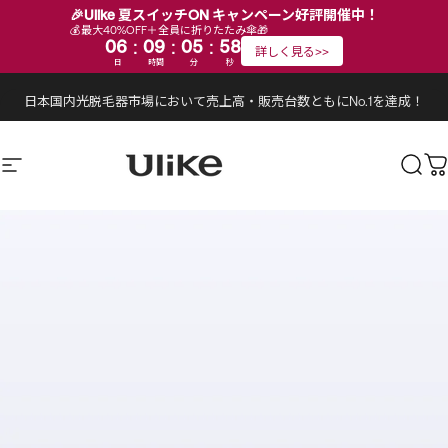
🎉Ulike 夏スイッチON キャンペーン好評開催中！
💰最大40%OFF＋全員に折りたたみ傘🎁
:
:
:
06
09
05
58
詳しく見る>>
日
時間
分
秒
コンテンツにスキップ
スライドショーを一時停止する
令和8年熊本地震に伴う製品お届けに関するお知らせ
Ulike公式ストア
Ulike公式ストア
サイトナビゲーション
検索