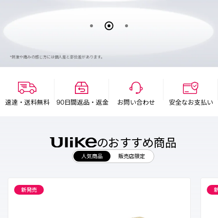
*刺激や痛みの感じ方には個人差と部位差があります。
速達・送料無料
90日間返品・返金
お問い合わせ
安全なお支払い
*
痛みレス
な冷感サファイヤで
輝く美肌へ
のおすすめ商品
今すぐ購入
人気商品
販売店限定
新発売