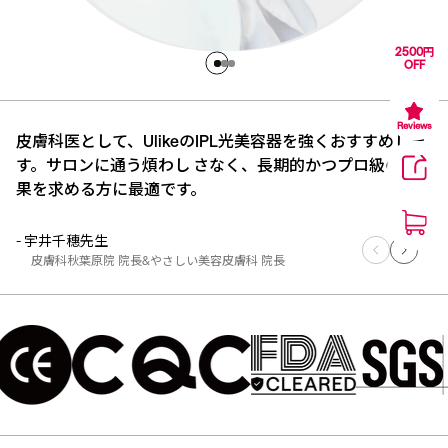
2500円
OFF
Reviews
皮膚科医として、UlikeのIPL光美容器を強くおすすめしま
す。サロンに通う煩わし さなく、長期的かつプロ級の効
果を求める方に最適です。
1
- 宇井千穗先生
皮膚科秋葉原院 院長&やさしい美容皮膚科 院長
- 山内達司先生
医療法人悠山会理事長外科/整形外科/メデイカルエステ
- 星子尚美先生
星子クリニック院長内科·皮フ科·予防エイジングケア