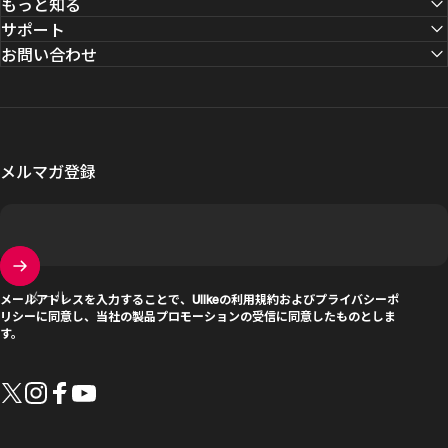
もっと知る
サポート
お問い合わせ
メルマガ登録
メール
メールアドレスを入力することで、Ulikeの
利用規約
および
プライバシーポ
リシー
に同意し、当社の製品プロモーションの受信に同意したものとしま
す。
Twitter
Instagram
Facebook
YouTube