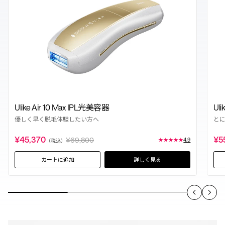
Ulike Air 10 Max IPL光美容器
Ul
優しく早く脱毛体験したい方へ
と
¥45,370
¥5
¥69,800
★
★
★
★
★
4.9
（税込）
カートに追加
詳しく見る