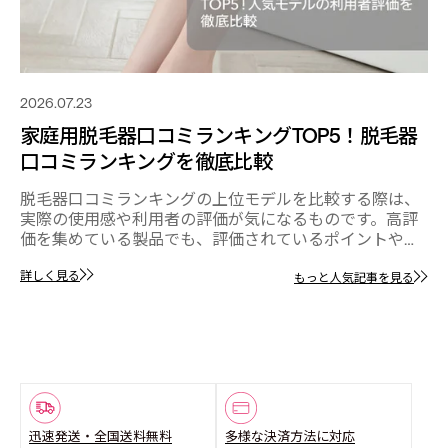
2026.07.23
P5！脱毛器
自宅脱毛器おすすめランキングTOP
毛器おすすめランキングの違いも紹
比較する際は、
自宅でムダ毛ケアができる自宅脱毛器は、
ものです。高評
ニックに通う時間が取りにくい方にとって
るポイントや使
を手軽に続けられる選択肢のひとつです。 
記事では、口コ
は、自宅脱毛器のおすすめランキングTOP
詳しく見る
、利用者の声か
ともに、Ulikeの人気モデルが自宅ケアに
っと人気記事を見る
もっと
デル『Ulike
ントについても解説します。
ax IPL光美容器 ア
げていますの
迅速発送・全国送料無料
多様な決済方法に対応