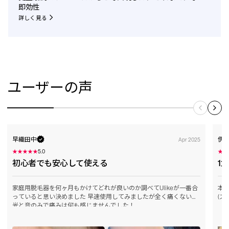
即効性
詳しく見る
ユーザーの声
早織田中
伊
Apr 2025
★
★
★
★
★
5.0
★
★
初心者でも安心して使える
1
家庭用脱毛器を何ヶ月もかけてどれが良いのか調べてUlikeが一番合
本機
っていると思い決めました 早速使用してみましたが全く痛くない！
(ス
光と音のみで痛みは何も感じませんでした！