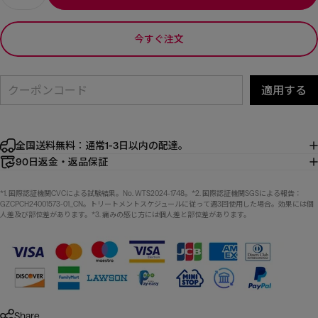
今すぐ注文
適用する
全国送料無料：通常1-3日以内の配達。
90日返金・返品保証
*1. 国際認証機関CVCによる試験結果。No. WTS2024-1748。*2. 国際認証機関SGSによる報告：
GZCPCH24001573-01_CN。トリートメントスケジュールに従って週3回使用した場合。効果には個
人差及び部位差があります。*3. 痛みの感じ方には個人差と部位差があります。
Share