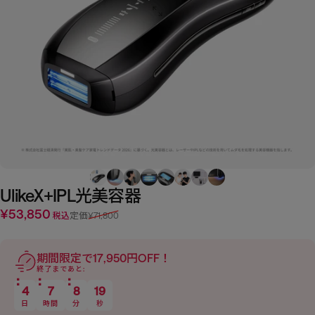
Ulike
X+
IPL光美容器
¥53,850
セール価格
通常価格
税込
定価
¥71,800
期間限定で17,950円OFF！
終了まであと:
4
7
8
17
日
時間
分
秒