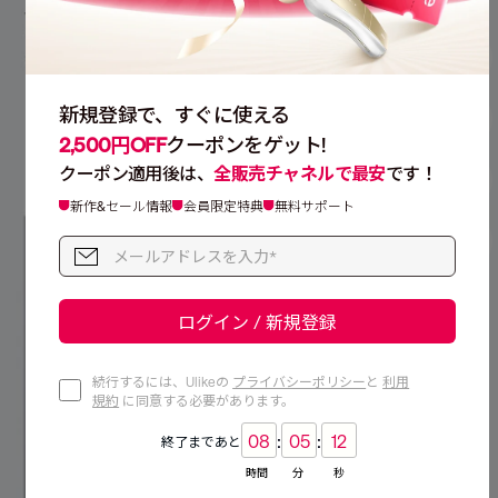
2500円
OFF
新規登録で、すぐに使える
Reviews
2,500円OFF
クーポンをゲット!
クーポン適用後は、
全販売チャネルで最安
です！
新作&セール情報
会員限定特典
無料サポート
1
ログイン / 新規登録
続行するには、Ulikeの
プライバシーポリシー
と
利用
規約
に同意する必要があります。
:
:
08
05
10
終了まであと
時間
分
秒