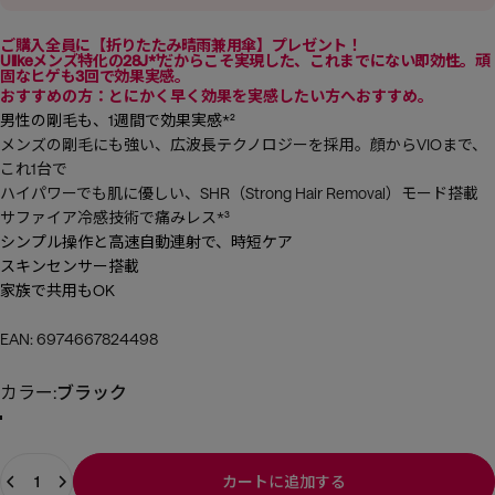
ご購入全員に【折りたたみ晴雨兼用傘】プレゼント！
Ulikeメンズ特化の28J*¹だからこそ実現した、これまでにない即効性。頑
固なヒゲも3回で効果実感。
おすすめの方：
とにかく早く効果を実感したい方へおすすめ。
男性の剛毛も、1週間で効果実感*²
メンズの剛毛にも強い、広波長テクノロジーを採用。顔からVIOまで、
これ1台で
ハイパワーでも肌に優しい、SHR（Strong Hair Removal）モード搭載
サファイア冷感技術で痛みレス*³
シンプル操作と高速自動連射で、時短ケア
スキンセンサー搭載
家族で共用もOK
EAN:
6974667824498
カラー
カラー:
ブラック
数量
カートに追加する