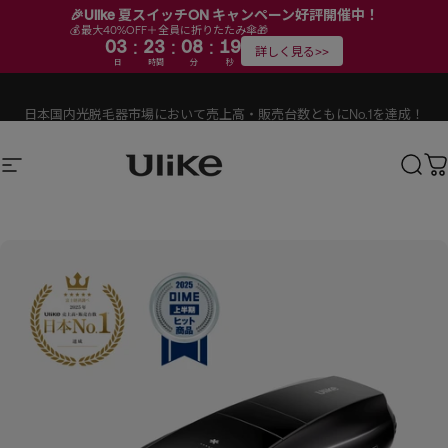
🎉Ulike 夏スイッチON キャンペーン好評開催中！
💰最大40%OFF＋全員に折りたたみ傘🎁
:
:
:
03
23
08
18
詳しく見る>>
日
時間
分
秒
コンテンツにスキップ
スライドショーを一時停止する
令和8年熊本地震に伴う製品お届けに関するお知らせ
サイトナビゲーション
Ulike公式ストア
検索