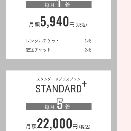
1
1
毎月
着
5,940
月額
円
（税込）
レンタルチケット
1枚
配送チケット
2枚
スタンダードプラスプラン
+
STANDARD
5
5
毎月
着
22,000
月額
円
（税込）