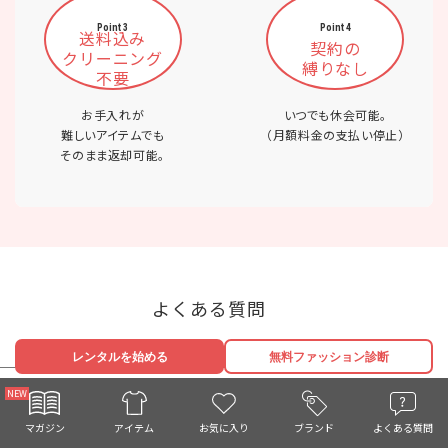
Point 3
Point 4
送料込み
契約の
クリーニング
縛りなし
不要
お手入れが
いつでも休会可能。
難しいアイテムでも
（月額料金の支払い停止）
そのまま返却可能。
よくある質問
レンタルを始める
無料ファッション診断
借りたアイテムを返さないと他のアイテムを借りら
Q.
れませんか？
お気に入り
マガジン
ブランド
よくある質問
アイテム