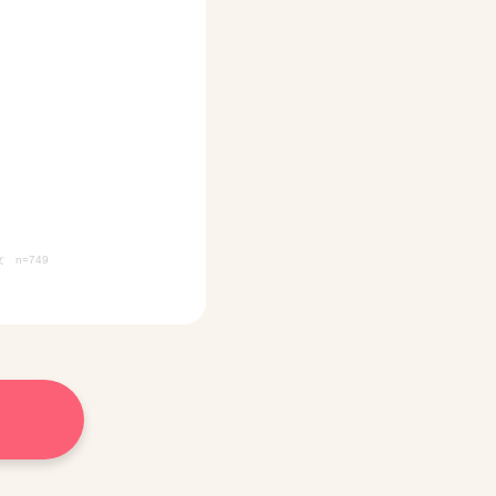
n=749