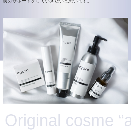
美のサポートをしていきたいと思います。
 cosme “agora”.
O