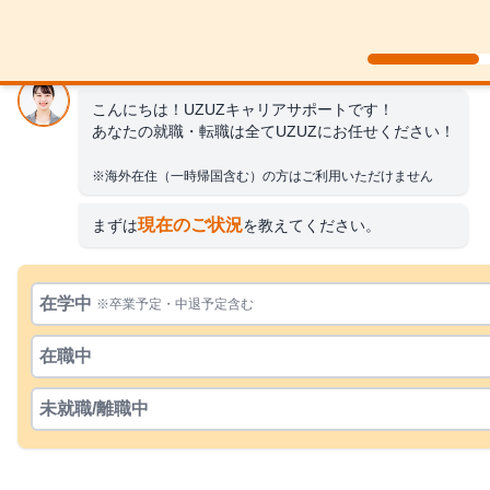
こんにちは！UZUZキャリアサポートです！
あなたの就職・転職は全てUZUZにお任せください！
※海外在住（一時帰国含む）の方はご利用いただけません
現在のご状況
まずは
を教えてください。
在学中
※卒業予定・中退予定含む
在職中
未就職/離職中