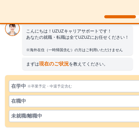
こんにちは！UZUZキャリアサポートです！
あなたの就職・転職は全てUZUZにお任せください！
※海外在住（一時帰国含む）の方はご利用いただけません
現在のご状況
まずは
を教えてください。
在学中
※卒業予定・中退予定含む
在職中
未就職/離職中