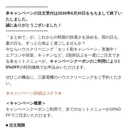
ｰｰｰｰｰｰｰｰｰｰｰｰｰｰｰｰｰｰｰｰｰ
本キャンペーンの注文受付は2026年6月30日をもちまして終了い
たしました。
誠にありがとうございました！
ｰｰｰｰｰｰｰｰｰｰｰｰｰｰｰｰｰｰｰｰｰ
「まとめて」が、これからの時期の快適さを決める。雨の日も、
夏の日も、ずっと心地よく過ごしませんか？
今ならハウスクリーニング「セット割キャンペーン」実施中！
エアコンや浴室、キッチンなど、2箇所以上を一度にご注文でき
る各セットメニューが、
キャンペーンクーポンのご利用により1
0%OFF
の特別価格でお申込みいただけます。
ぜひこの機会に、三菱電機のハウスクリーニングをご予約くださ
い。
★キャンペーン詳細はコチラ★
＜キャンペーン概要＞
キャンペーンクーポンご利用で、全てのセットメニューが10%O
FFでご注文いただけます。
■
注文期限