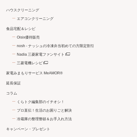
ハウスクリーニング
エアコンクリーニング
食品宅配＆レシピ
Oisix優待販売
nosh - ナッシュの冷凍弁当初めての方限定割引
Nadia 三菱家電ファンサイト
三菱電機レシピ
家電みまもりサービス MeAMOR®
延長保証
コラム
くらトク編集部のイチオシ！
プロ直伝！生活のお困りごと解決
冷蔵庫の整理整頓＆お手入れ方法
キャンペーン・プレゼント