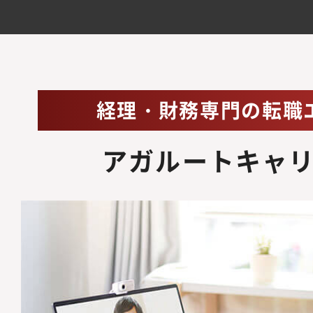
住宅手当・社宅制度有
非常勤
管
CXO候補
フ
資格取得・学習支援
未
経理・財務専門の転職
アガルートキャ