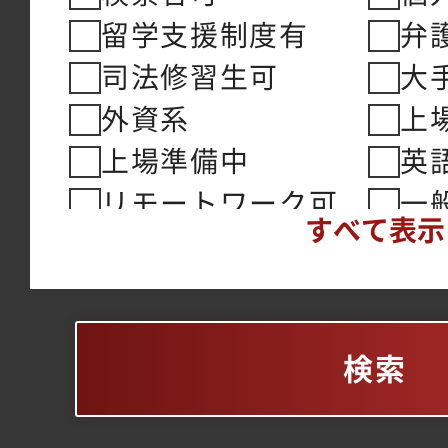
留学支援制度有
弁
司法修習生可
大
外資系
上
上場準備中
英
リモートワーク可
一
すべて表示
女性活躍
裁
シニア活躍
副
転勤無
フ
検索
SO制度有
残
海外駐在可能性有
時