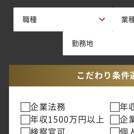
こだわり条件
企業法務
年
年収1500万円以上
企
検察官可
個