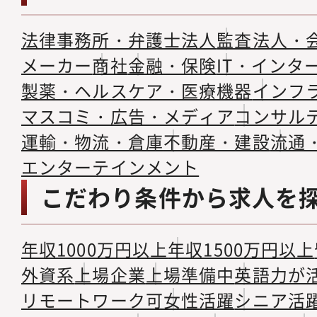
法律事務所・弁護士法人
監査法人・
メーカー
商社
金融・保険
IT・インタ
製薬・ヘルスケア・医療機器
インフ
マスコミ・広告・メディア
コンサル
運輸・物流・倉庫
不動産・建設
流通
エンターテインメント
こだわり条件から求人を
年収1000万円以上
年収1500万円以上
外資系
上場企業
上場準備中
英語力が
リモートワーク可
女性活躍
シニア活