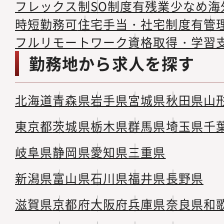
フレックス制
SO制度有
残業少なめ
海
時短勤務可
住宅手当・社宅制度有
管
フルリモートワーク
資格取得・学習
勤務地から求人を探す
北海道
青森県
岩手県
宮城県
秋田県
山
東京都
茨城県
栃木県
群馬県
埼玉県
千
岐阜県
静岡県
愛知県
三重県
新潟県
富山県
石川県
福井県
長野県
滋賀県
京都府
大阪府
兵庫県
奈良県
和