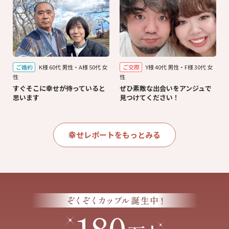
ご婚約
K様 60代 男性・A様 50代 女
ご交際
Y様 40代 男性・F様 30代 女
性
性
すぐそこに幸せが待っていると
ぜひ素敵な出会いをアンジュで
思います
見つけてください！
幸せレポートをもっとみる
!
ぞくぞくカップル
誕生中
180