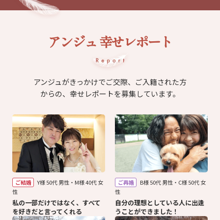
アンジュ 幸せレポート
アンジュがきっかけでご交際、ご入籍された方
からの、幸せレポートを募集しています。
ご結婚
Y様 50代 男性・M様 40代 女
ご再婚
B様 50代 男性・C様 50代 女
性
性
私の一部だけではなく、すべて
自分の理想としている人に出逢
を好きだと言ってくれる
うことができました！