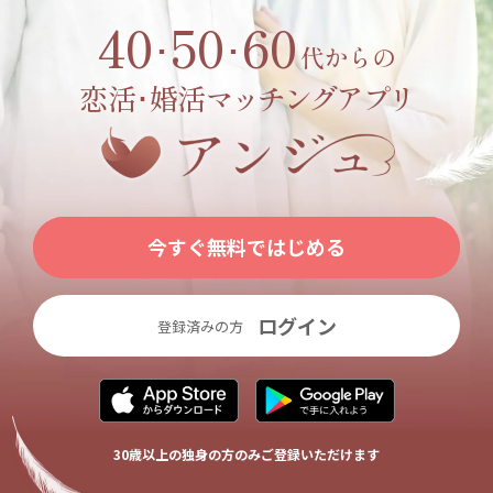
40
50
60
･
･
代からの
恋活･婚活
マッチングアプリ
今すぐ無料ではじめる
ログイン
登録済みの方
30歳以上の独身の方のみご登録いただけます